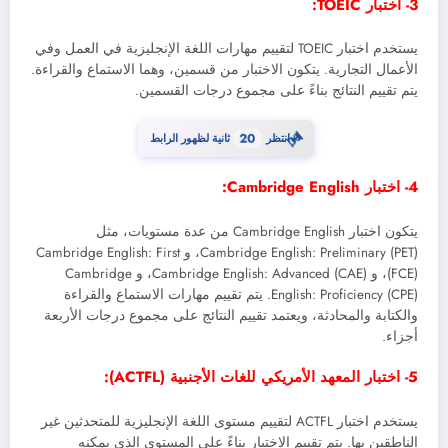
3- اختبار TOEIC:
يستخدم اختبار TOEIC لتقييم مهارات اللغة الإنجليزية في العمل وفي
الأعمال التجارية. يتكون الاختبار من قسمين، وهما الاستماع والقراءة.
يتم تقييم النتائج بناءً على مجموع درجات القسمين.
⏳
انتظر
20
ثانية لظهور الرابط
4- اختبار Cambridge English:
يتكون اختبار Cambridge English من عدة مستويات، مثل
Cambridge English: Preliminary (PET)، و Cambridge English: First
(FCE)، و Cambridge English: Advanced (CAE)، و Cambridge
English: Proficiency (CPE). يتم تقييم مهارات الاستماع والقراءة
والكتابة والمحادثة، ويعتمد تقييم النتائج على مجموع درجات الأربعة
أجزاء.
5- اختبار المعهد الأمريكي للغات الأجنبية (ACTFL):
يستخدم اختبار ACTFL لتقييم مستوى اللغة الإنجليزية للمتحدثين غير
الناطقين بها. يتم تقييم الاختبار بناءً على المستوى الذي يمكنه