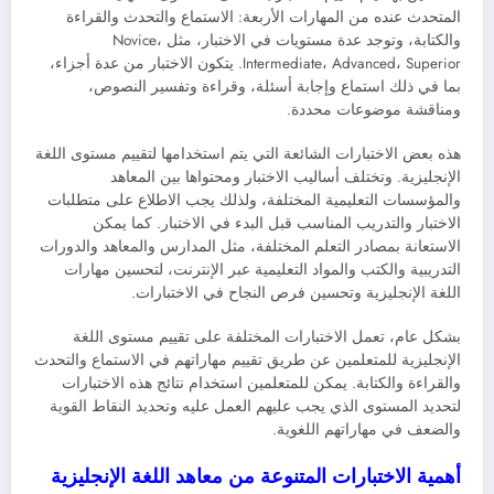
المتحدث عنده من المهارات الأربعة: الاستماع والتحدث والقراءة
والكتابة، وتوجد عدة مستويات في الاختبار، مثل Novice،
Intermediate، Advanced، Superior. يتكون الاختبار من عدة أجزاء،
بما في ذلك استماع وإجابة أسئلة، وقراءة وتفسير النصوص،
ومناقشة موضوعات محددة.
هذه بعض الاختبارات الشائعة التي يتم استخدامها لتقييم مستوى اللغة
الإنجليزية. وتختلف أساليب الاختبار ومحتواها بين المعاهد
والمؤسسات التعليمية المختلفة، ولذلك يجب الاطلاع على متطلبات
الاختبار والتدريب المناسب قبل البدء في الاختبار. كما يمكن
الاستعانة بمصادر التعلم المختلفة، مثل المدارس والمعاهد والدورات
التدريبية والكتب والمواد التعليمية عبر الإنترنت، لتحسين مهارات
اللغة الإنجليزية وتحسين فرص النجاح في الاختبارات.
بشكل عام، تعمل الاختبارات المختلفة على تقييم مستوى اللغة
الإنجليزية للمتعلمين عن طريق تقييم مهاراتهم في الاستماع والتحدث
والقراءة والكتابة. يمكن للمتعلمين استخدام نتائج هذه الاختبارات
لتحديد المستوى الذي يجب عليهم العمل عليه وتحديد النقاط القوية
والضعف في مهاراتهم اللغوية.
أهمية الاختبارات المتنوعة من معاهد اللغة الإنجليزية