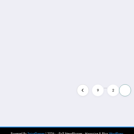
…
9
2
1
WordPress
NewsBlogger - Magazine & Blog
القالب 2026 | Powered By
SpiceThemes