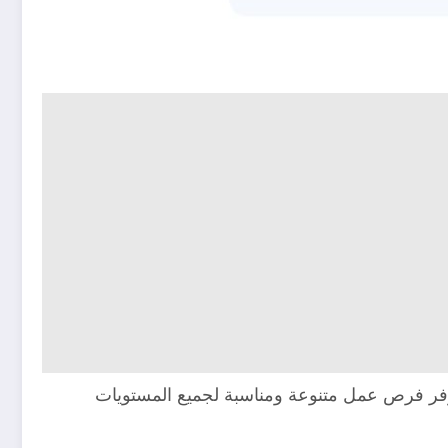
موقع Dubizzle Jobs يعد من أشهر المنصات التي توفر فرص عمل متنوعة ومناسبة لجميع المستويات