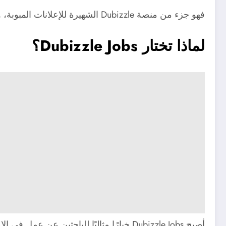
فهو جزء من منصة Dubizzle الشهيرة للإعلانات المبوبة، ويتميز بواجهة استخدام بسيطة وعدد كبير من الوظائف المحدثة يوميًا في مختلف القطاعات.
لماذا تختار Dubizzle Jobs؟
أصبح Dubizzle Jobs خيارًا مثاليًا للبا