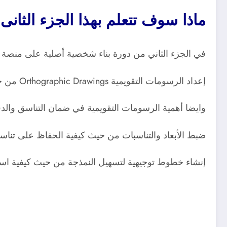
ماذا سوف تتعلم بهذا الجزء الثانى من ept art
في الجزء الثاني من دورة بناء شخصية أصلية على منصة ArtStation Learning سوف تتعلم:
إعداد الرسومات التقويمية Orthographic Drawings من خلال تعلم كيفية رسم المناظر الأمامية، الجانبية، والخلفية للشخصية.
وايضا أهمية الرسومات التقويمية في ضمان التناسق والدقة
ضبط الأبعاد والتناسبات من حيث كيفية الحفاظ على تناسب
إنشاء خطوط توجيهية لتسهيل النمذجة من حيث كيفية اس