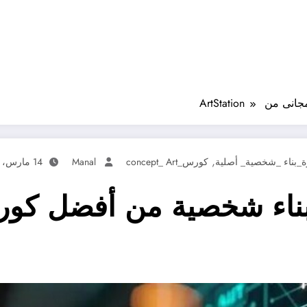
,
ة_بناء _شخصية_ أصلية
كورس_concept_ Art
Manal
14 مارس، 2025
لتعلم فن بناء شخصية من أفضل