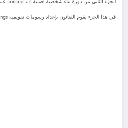
الجزء الثاني من دورة بناء شخصية أصلية concept art على منصة ArtStation Learning يركز على إعداد الرسومات التقويمية للشخصية.
في هذا الجزء يقوم الفنانون بإعداد رسومات تقويمية Orthographic Drawings للشخصية، والتي تشمل مناظر أمامية، جانبية، وخلفية.