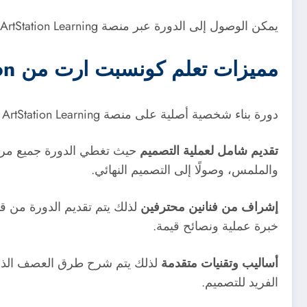
يمكن الوصول إلى الدورة عبر منصة ArtStation Learning، وهي متاحة للمشتركين في الخدمة.
مميزات تعلم كونسبت ارت من ArtStation:
دورة بناء شخصية أصلية على منصة ArtStation Learning تتميز بعدة جوانب تجعلها مفيدة للمبتدئين والمحترفين في مجال تصميم الشخصيات، ومن أبرز مميزاتها الآتى:
تقديم شامل لعملية التصميم
حيث تغطي الدورة جميع مراحل
والملمس، وصولًا إلى التصميم النهائي.
إشراف من فنانين محترفين
لذلك يتم تقديم الدورة من ق
خبرة عملية ونصائح قيمة.
أساليب وتقنيات متقدمة
لذلك يتم شرح طرق العصف الذهني 
الفريد للتصميم.