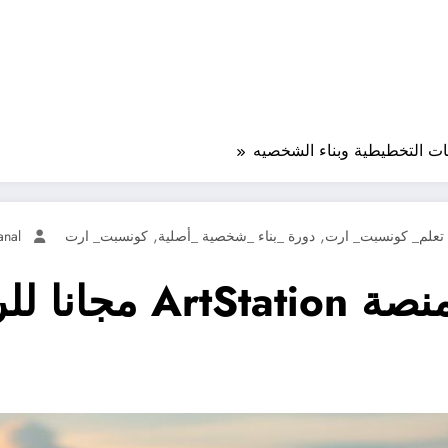
,
,
تعلم_ كونسبت_ ارت
دورة _بناء _شخصية _أصلية
كونسبت_ ارت
nal
تعلم كونسبت ارت من 