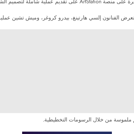
يات الأصلية. في الجزء الأول،
ض الفنانون إلسي هارتينغ، بيدرو كروغر، وميش تشين عملية ا
يم ملموسة من خلال الرسومات التخطيطية.