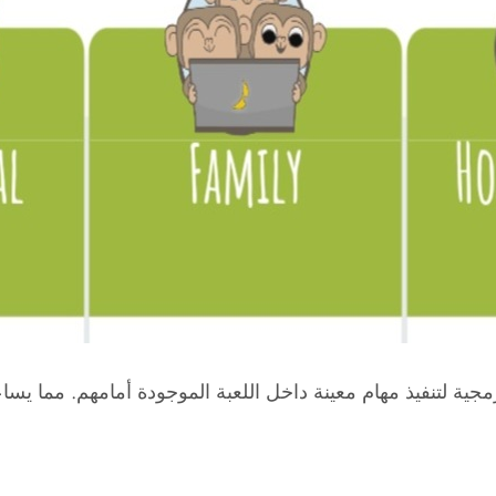
برمجية لتنفيذ مهام معينة داخل اللعبة الموجودة أمامهم. مما 