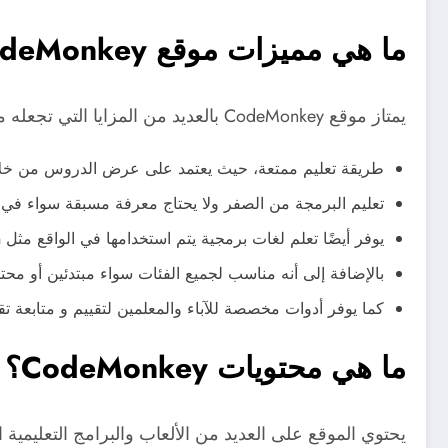
ما هي مميزات موقع CodeMonkey؟
يمتاز موقع CodeMonkey بالعديد من المزايا التي تجعله متصدر ضمن قائمة أفضل مواقع تعليم البرمجة للأطفال. ومن أبرز هذه المميزات ما يلي:
طريقة تعليم ممتعة، حيث يعتمد على عرض الدروس من خلال 
تعليم البرمجة من الصفر ولا يحتاج معرفة مسبقة سواء في ك
يوفر أيضًا تعلم لغات برمجية يتم استخدامها في الواقع مثل Python وCoffee Script.
بالإضافة إلى أنه مناسب لجميع الفئات سواء مبتدئين أو مح
كما يوفر أدوات مخصصة للآباء والمعلمين لتقييم و متابعة تق
ما هي محتويات CodeMonkey؟
يحتوي الموقع على العديد من الألعاب والبرامج التعليمي