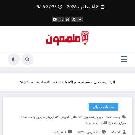
لتجاوز
8 أغسطس، 2026
5:37:38 PM
لى
لمحتوى
الرئيسية
افضل موقع تصحيح الاخطاء اللغوية الانجليزية 2024
تطبيقات ومواقع
,
,
,
Grammarly
موقع _تصحيح_ الاخطاء_اللغوية_ الانجليزية
موقع_ Grammarly
موقع_تصحيح_اللغة_ الانجليزية
Manal
28 مارس، 2024
0 تعليقات