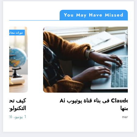
You May Have Missed
دورات مجانية
كيف تستخدم Claude فى بناء قناة يوتيوب Ai
وتحقيق الربح منها
1 يونيو، 2026
manal