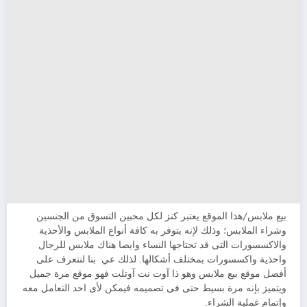
بيع ملابس/هذا الموقع يعتبر كنز لكل محبين التسوق من الجنسين
وشراء الملابس؛ وذلك لإنه يتوفر به كافة أنواع الملابس والأحذية
والاكسسورات التى قد تحتاجها النساء وايصا هناك ملابس للرجال
واحذية واكسسورات بمختلف أشكالها. لذلك عي بنا لنتعرف على
أفضل موقع بيع ملابس وهو ذا آوت نت آوتلت فهو موقع مرة جميل
ويتميز بإنه مرة بسيط حتى فى تصميمه فيمكن لأى احد التعامل معه
وإتمام غملية الشراء.