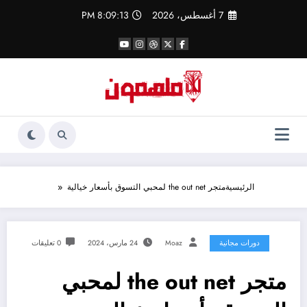
لتجاوز
7 أغسطس، 2026
8:09:14 PM
لى
لمحتوى
الرئيسية
متجر the out net لمحبي التسوق بأسعار خيالية
دورات مجانية
Moaz
24 مارس، 2024
0 تعليقات
متجر the out net لمحبي