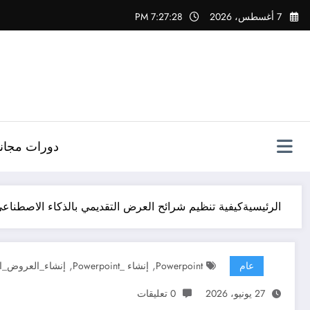
لتجاوز
7 أغسطس، 2026
7:27:29 PM
لى
لمحتوى
دورات مجاني
الرئيسية
كيفية تنظيم شرائح العرض التقديمي بالذكاء الاصطناع
,
,
عام
Powerpoint
إنشاء _Powerpoint
إنشاء_العروض_الت
27 يونيو، 2026
0 تعليقات