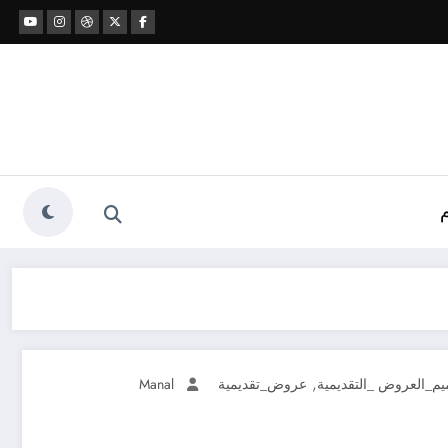
,
م_العروض _التقديمية
عروض_تقديمية
Manal