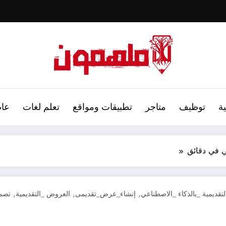
ة
توظيف
متاجر
تطبيقات ومواقع
تعلم لغات
عام
ي في دقائق
,
,
,
قديمية _بالذكاء _الاصطناعي
إنشاء_عرض_تقديمى
العروض _التقديمية
تصمي