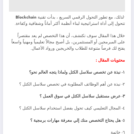
•لذلك، مع تطور التحول الرقمي السريع ، بدأت تقنية
Blockchain
تتحول إلى أداة استراتيجية لبناء أنظمة أكثر أماناً وشفافية وكفاءة.
خلال هذا المقال سوف تكتشف، أن هذا التخصص لم يعد مقتصراً
على المبرمجين أو المستثمرين، بل أصبح مجالاً تعليمياً ومهنياً واسعاً
يفتح لك فرصاً متنوعة للطلاب والخريجين ورواد الأعمال.
محتويات المقال :
١- نبذة عن تخصص سلاسل الكتل ولماذا يتجه العالم نحو؟
٢- نبذة عن أهم الوظائف المطلوبة في تخصص سلاسل الكتل ؟
٣- عرض مستقبل سلاسل الكتل في سوق العمل ؟
٤- المجال التعليمي كيف تحول بفضل استخدام سلاسل الكتل ؟
٥-
هل يحتاج التخصص منك إلي معرفة مهارات برمجية ؟
٦- خاتمة