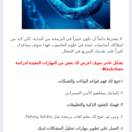
•لا يشترط دائماً أن تكون خبيراً في البرمجة من البداية، لكن لابد من
امتلاكك أساسيات جيدة في علوم الحاسوب فهذا سوف يساعدك
كثيراً على تقدمك السريع في المجال.
بشكل عامر سوف اعرض لك بعض من المهارات المفيدة لدراسة
Blockchain:
١-تتيح لك فهم قواعد البيانات والشبكات.
٢- إلمامك بمفاهيم الأمن السيبراني
٣- فهمك للعقود الذكية والتطبيقات
٤- ومن ثم، تتيح لك تعلم لغات برمجة مثل Solidity وPython.
٥-
العمل علي تطوير مهارات تحليل المشكلات لديك