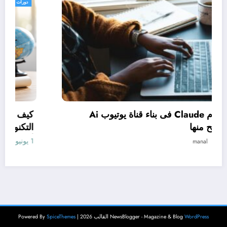
دورات مجانية
كيف تستخدم Claude فى بناء قناة يوتيوب Ai
وتحقيق الربح منها
1 يونيو، 2026
manal
WordPress
NewsBlogger - Magazine & Blog
القالب 2026 | Powered By
SpiceThemes