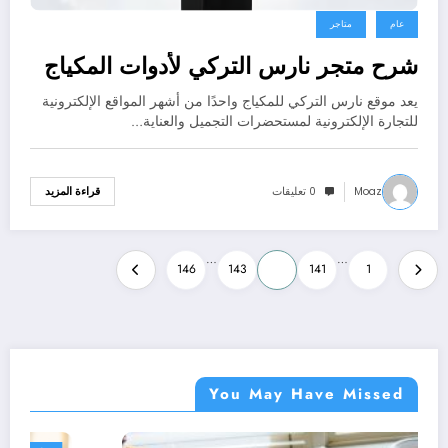
عام
متاجر
شرح متجر نارس التركي لأدوات المكياج
يعد موقع نارس التركي للمكياج واحدًا من أشهر المواقع الإلكترونية
للتجارة الإلكترونية لمستحضرات التجميل والعناية…
Moaz
0 تعليقات
قراءة المزيد
تعدد
…
…
146
143
142
141
1
صفحات
المقالات
You May Have Missed