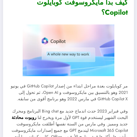
كيف بدأ
مايكروسوفت كوبايلوت
Copilot؟
مر كوبايلوت بعدة مراحل ابتداء من إصدار GitHub Copilot في يونيو
2021 وهو بالتنسيق بين مايكروسوفت و Open AI، ثم تحول إلى
GitHub Copilot X في مارس 2022 وهو برنامج أقوى من سابقه.
وفي فبراير 2023 حدث اندماج جديد مع Bing chat البرنامج ومحرك
البحث الشهير ليستخدم قوة GPT لأول مرة ويخرج لنا
روبوت محادثة
جديد ومميز. وفي مارس من السنة نفسها أطلقت مايكروسوفت
Microsoft 365 Copilot ليندمج GPT مع جميع إصدارات مايكروسوفت
وأشهرها وأكثرها قوة برنامج الأوفيس Office بكل مكوناته مما أدى