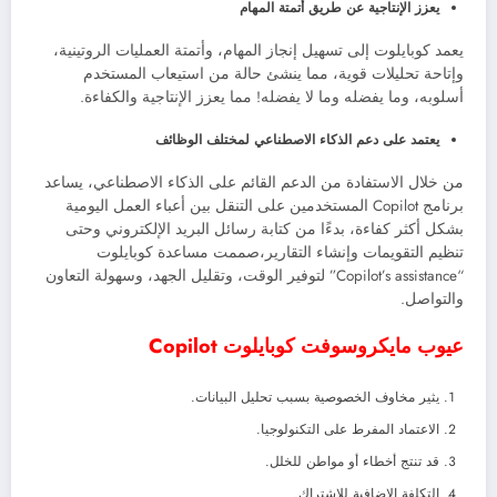
يعزز الإنتاجية عن طريق أتمتة المهام
يعمد كوبايلوت إلى تسهيل إنجاز المهام، وأتمتة العمليات الروتينية،
وإتاحة تحليلات قوية، مما ينشئ حالة من استيعاب المستخدم
أسلوبه، وما يفضله وما لا يفضله! مما يعزز الإنتاجية والكفاءة.
يعتمد على دعم الذكاء الاصطناعي لمختلف الوظائف
من خلال الاستفادة من الدعم القائم على الذكاء الاصطناعي، يساعد
برنامج Copilot المستخدمين على التنقل بين أعباء العمل اليومية
بشكل أكثر كفاءة، بدءًا من كتابة رسائل البريد الإلكتروني وحتى
تنظيم التقويمات وإنشاء التقارير،صممت مساعدة كوبايلوت
“Copilot’s assistance” لتوفير الوقت، وتقليل الجهد، وسهولة التعاون
والتواصل.
عيوب مايكروسوفت كوبايلوت Copilot
يثير مخاوف الخصوصية بسبب تحليل البيانات.
الاعتماد المفرط على التكنولوجيا.
قد تنتج أخطاء أو مواطن للخلل.
التكلفة الإضافية للاشتراك.