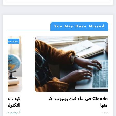
You May Have Missed
دورات مجانية
كيف تستخدم Claude فى بناء قناة يوتيوب Ai
وتحقيق الربح منها
1 يونيو، 2026
manal