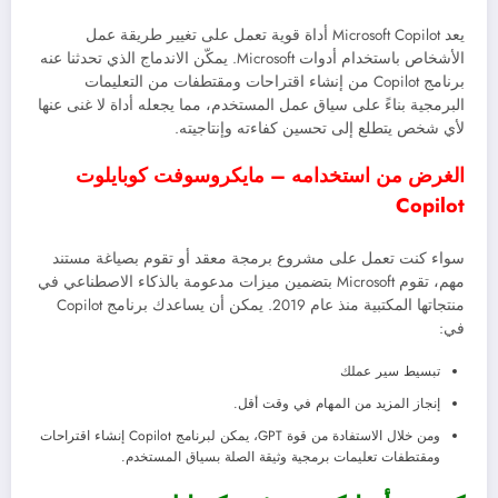
يعد Microsoft Copilot أداة قوية تعمل على تغيير طريقة عمل
الأشخاص باستخدام أدوات Microsoft. يمكّن الاندماج الذي تحدثنا عنه
برنامج Copilot من إنشاء اقتراحات ومقتطفات من التعليمات
البرمجية بناءً على سياق عمل المستخدم، مما يجعله أداة لا غنى عنها
لأي شخص يتطلع إلى تحسين كفاءته وإنتاجيته.
الغرض من استخدامه – مايكروسوفت كوبايلوت
Copilot
سواء كنت تعمل على مشروع برمجة معقد أو تقوم بصياغة مستند
مهم، تقوم Microsoft بتضمين ميزات مدعومة بالذكاء الاصطناعي في
منتجاتها المكتبية منذ عام 2019. يمكن أن يساعدك برنامج Copilot
في:
تبسيط سير عملك
إنجاز المزيد من المهام في وقت أقل.
ومن خلال الاستفادة من قوة GPT، يمكن لبرنامج Copilot إنشاء اقتراحات
ومقتطفات تعليمات برمجية وثيقة الصلة بسياق المستخدم.