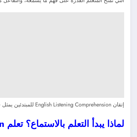
التي تمنح المتعلم القدرة على فهم ما يسمعه، والتفاعل مع
إتقان English Listening Comprehension للمبتدئين يمثل حجر الأساس للانتقال إلى بقية المهارات اللغوية مثل التحدث والقراءة والكتابة.
لماذا يبدأ التعلم بالاستماع؟ تعلم English Listening Comprehension للمبتدئين بسهولة