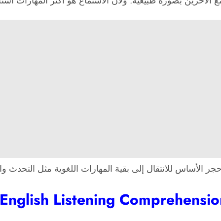
 الآخرين بصورة طبيعية. ولأن الاستماع هو أكثر المهارات استخد