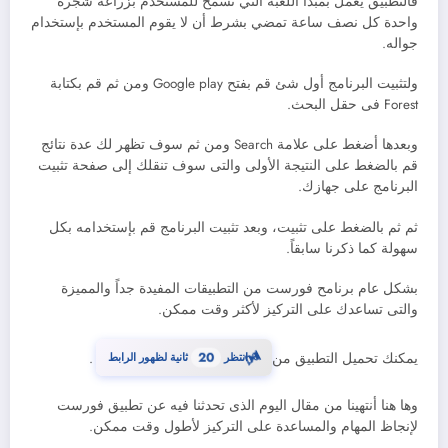
فالتطبيق يعمل بمبدأ اللعبة التي تسمح للمستخدم بزراعة شجرة
واحدة كل نصف ساعة تمضي بشرط أن لا يقوم المستخدم بإستخدام
جواله.
ولتثبيت البرنامج أول شئ قم بفتح Google play ومن ثم قم بكتابة
Forest فى حقل البحث.
وبعدها أضغط على علامة Search ومن ثم سوف تظهر لك عدة نتائج
قم بالضغط على النتيجة الأولى والتى سوف تنقلك إلى صفحة تثبيت
البرنامج على جهازك.
ثم ثم بالضغط على تثبيت، وبعد تثبيت البرنامج قم بإستخدامه بكل
سهولة كما ذكرنا سابقاً.
بشكل عام برنامح فورست من التطبيقات المفيدة جداً والمميزة
والتى تساعدك على التركيز لأكثر وقت ممكن.
⏳
19
يمكنك تحميل التطبيق من
انتظر
ثانية لظهور الرابط
.
وها هنا أنتهينا من مقال اليوم الذى تحدثنا فيه عن تطبيق فورست
لإنجاظ المهام والمساعدة على التركيز لأطول وقت ممكن.