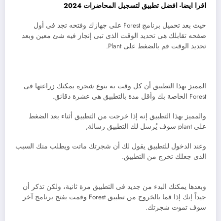
اقرا ايضا- افضل تطبيق لتسجيل المحاضرات 2024
حيث بعد تحميل برنامج Forest على جهازك وفتحه تجد فى أول
صفحه تقابلك هى تحديد الوقت الذى تبى إنجاز فيه شئ معين وبعد
تحديد الوقت قم بالضغط على Plant.
المميز بهذا التطبيق أن كل وقت به بنوع شجره يمكنك زراعتها فى
Forest الخاصة بك وأقل مدة بالتطبيق هى عشرة دقائق.
والمميز بهذا التطبيق إنه إذا خرجت من التطبيق أثناء بعد الضغط
على plant سوف يُرسل لك التطبيق رسالة,
وعند الدخول للتطبيق يقول لك أن شجرتك ماتت ويطلب منك السبب
الذى جعلك تخرج من التطبيق.
وبعدها يمكنك البدء من جديد فى التطبيق مرة ثانية، ولكن تذكر أن
جيداً إنك إذا قما بالخروج من تطبيق Forest وقمت بفتح برنامج آخر
سوف تموت شجرتك.