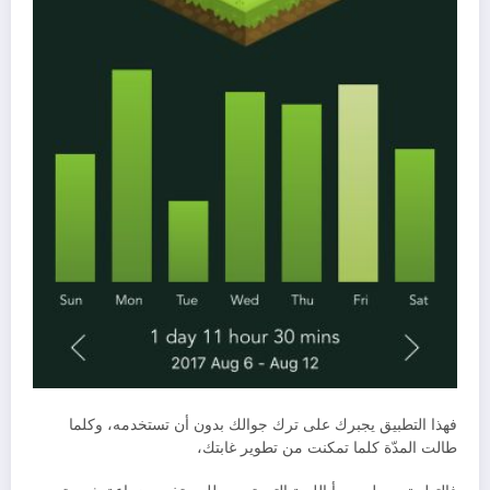
فهذا التطبيق يجبرك على ترك جوالك بدون أن تستخدمه، وكلما
طالت المدّة كلما تمكنت من تطوير غابتك،