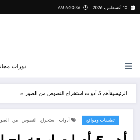
لتجاوز
10 أغسطس، 2026
6:20:37 AM
لى
لمحتوى
دورات مجاني
الرئيسية
أهم 5 أدوات استخراج النصوص من الصور
تطبيقات ومواقع
أدوات_ استخراج _النصوص_ من_ الصور