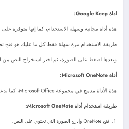
اداة Google Keep:
هذة أداة مجانية وسهلة الاستخدام، كما إنها متوفرة على ا
طريقة الاستخدام مرة سهلة فقط كل ما عليك هو فتح تطبيق Google Keep، ومن ثم أنشئ ملاحظة جديدة وأرفق الصورة التي تحتوي
وبعدها اضغط على الصورة، ثم اختر استخراج النص من ا
أداة Microsoft OneNote:
هذة الأداة مدمج في مجموعة Microsoft Office، كما يدعم لغات متعددة، منها العربية، وايضا دقة عالية في تحليل الصور النصية.
طريقة استخدام أداة Microsoft OneNote:
افتح OneNote وأدرج الصورة التي تحتوي على النص.