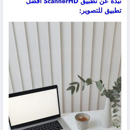
نبذة عن ‏تطبيق ScannerHD أفضل
تطبيق للتصوير: