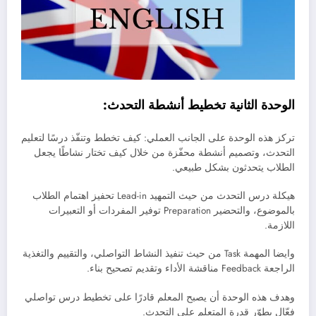
الوحدة الثانية تخطيط أنشطة التحدث:
تركز هذه الوحدة على الجانب العملي: كيف تخطط وتنفّذ درسًا لتعليم
التحدث، وتصميم أنشطة محفّزة من خلال كيف تختار نشاطًا يجعل
الطلاب يتحدثون بشكل طبيعي.
هيكلة درس التحدث من حيث التمهيد Lead-in تحفيز اهتمام الطلاب
بالموضوع، والتحضير Preparation توفير المفردات أو التعبيرات
اللازمة.
وايضا المهمة Task من حيث تنفيذ النشاط التواصلي، والتقييم والتغذية
الراجعة Feedback مناقشة الأداء وتقديم تصحيح بناء.
وهدف هذه الوحدة أن يصبح المعلم قادرًا على تخطيط درس تواصلي
فعّال يطوّر قدرة المتعلم على التحدث.