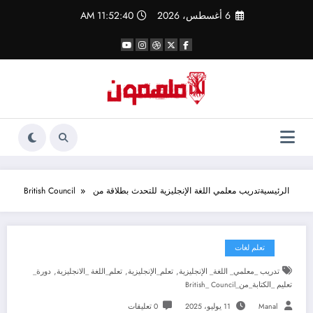
لتجاوز
6 أغسطس، 2026
11:52:41 AM
لى
لمحتوى
الرئيسية
تدريب معلمي اللغة الإنجليزية للتحدث بطلاقة من British Council
تعلم لغات
,
,
,
تدريب _معلمي_ اللغة_ الإنجليزية
تعلم_الإنجليزية
تعلم_اللغة _الانجليزية
دورة_
تعليم _الكتابة_من_British_ Council
Manal
11 يوليو، 2025
0 تعليقات