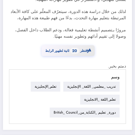
لذلك من خلال دراسة هذه الدورة، سيتعرّف المعلّم على كافة الأبعاد
المرتبطة بتعليم مهارة التحدث، بدءًا من فهم طبيعة هذه المهارة،
مرورًا بـتصميم أنشطة تعليمية فعالة، ودعم الطلاب داخل الفصل،
وصولا إلى تقييم أدائهم وتطوير نفسه مهنيًا.
⏳
19
انتظر
ثانية لظهور الرابط
دمتم بخير.
وسم
تدريب _معلمي_ اللغة_ الإنجليزية
تعلم_الإنجليزية
تعلم_اللغة _الانجليزية
دورة_ تعليم _الكتابة_من_British_ Council