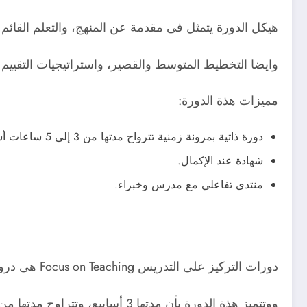
هيكل الدورة يتمثل فى مقدمة عن المنهج، والتعلم القائم ع
وايضا التخطيط المتوسط والقصير، واستراتيجيات التقييم وت
مميزات هذة الدورة:
دورة ذاتية بمرونة زمنية تترواح مدتها من 3 إلى 5 ساعات أسبوعيًا.
شهادة عند الإكمال.
منتدى تفاعلي مع مدرس وخبراء.
دورات التركيز على التدريس Focus on Teaching هى دروات تخصيص التدريب للتطرق لمهارة معينة داخل مقرر، مثل: الكتابة، التفكير العلمي، الرسم، وغيرها.
ووتتميز هذة الدورة بأن مدتها 3 أسابيع، وتتراوح مدتها من 3 إلى 5 ساعات عمل أسبوعيًا، وتفاعلات جماعية عبر الإنترنت (محدود بـ 25 مشاركًا).