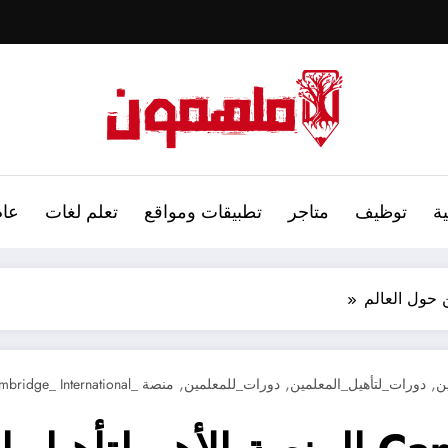
ة
توظيف
متاجر
تطبيقات ومواقع
تعلم لغات
عام
,
,
,
ن
دورات_لتأهيل_المعلمين
دورات_للمعلمين
منصة _Cambridge_ International