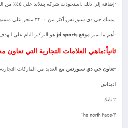
•إضافة إلي ذلك ،استحوذت شركه بنتلاند علي ٤٥٪ من الشركة.
•يمتلك جي دي سبورتس،أكثر من ٣٢٠٠ متجر علي مستوي العالم
•أهم ما يميز
موقع jd sports
،هو التركيز التام علي الهد
ثانياً:ماهي العلامات التجارية التي تعاون معها موقع 
•
تعاون جي دي سبورتس
مع العديد من الماركات التجارية
اديداس
٢-نايك
٣-The north Face