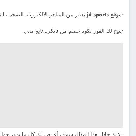
•
موقع jd sports
يعتبر من المتاجر الالكترونيه الضخمه،ال
•يتيح لك الفوز بكود خصم من نايكي..تابع معي
•لذلك خلال هذا المقال سوف أعرض لك كل ما يدور حول