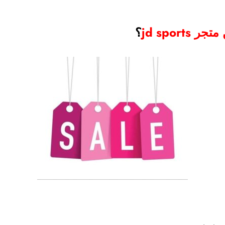
jd spor
؟