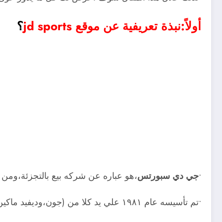
أولاً:نبذة تعريفية عن موقع jd sports
؟
•
جي دي سبورتس
،هو عباره عن شركه بيع بالتجزئة،ومن ث
•تم تأسيسه عام ١٩٨١ علي يد كلا من (جون،وديفيد ماكين)،لذلك تمت التسمية جي دي سبورتس.