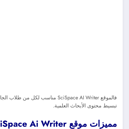
فالموقع SciSpace AI Writer منا
تبسيط محتوى الأبحاث العلمية.
مميزات موقع SciSpace Ai Writer تحليل المحتوى في البحث العلمي: