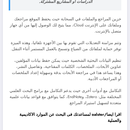
الدراسات أو المشاريع المشتركة.
خزين المراجع والملفات في السحابة حيث يحفظ الموقع مراجعك
وملفاتك على الإنترنت Cloud، مما يتيح لك الوصول إليها من أي جهاز
متصل بالإنترنت.
وتتم مزامنة التعديلات التي تقوم بها بين الأجهزة تلقائيا، وهذه الميزة
توفر حماية لملفاتك من الضياع وتسمح بالعمل المستمر أثناء التنقل.
تنظيم البيانات البحثية الشخصية حيث يمكن حفظ بيانات المؤلفين،
عناوين الأبحاث، الملخصات، الكلمات المفتاحية، وتفاصيل النشر،
وهذا يساعد هذا في مراجعة الأبحاث بدقة وسهولة إعداد الملخصات
أو المراجعات الأدبية.
التكامل مع أدوات أخرى حيث يدعم التكامل مع برامج البحث العلمي
المختلفة مثل: Zotero، وEndNote، كما يتوافق مع قواعد بيانات علمية
متعددة لتسهيل استيراد المراجع.
اقرا ايضا/oalster لمساعدتك فى البحث عن الموارد الاكاديمية
والعملية