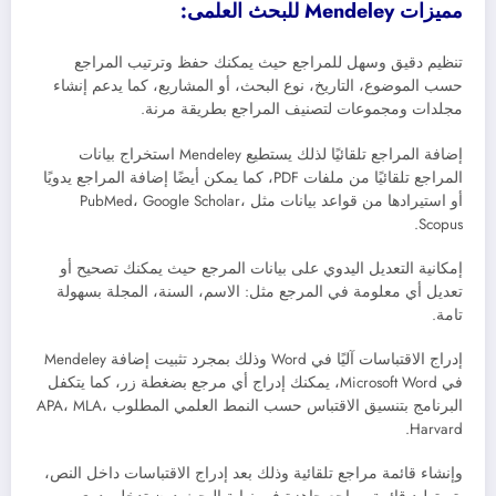
مميزات Mendeley للبحث العلمى:
تنظيم دقيق وسهل للمراجع حيث يمكنك حفظ وترتيب المراجع
حسب الموضوع، التاريخ، نوع البحث، أو المشاريع، كما يدعم إنشاء
مجلدات ومجموعات لتصنيف المراجع بطريقة مرنة.
إضافة المراجع تلقائيًا لذلك يستطيع Mendeley استخراج بيانات
المراجع تلقائيًا من ملفات PDF، كما يمكن أيضًا إضافة المراجع يدويًا
أو استيرادها من قواعد بيانات مثل PubMed، Google Scholar،
Scopus.
إمكانية التعديل اليدوي على بيانات المرجع حيث يمكنك تصحيح أو
تعديل أي معلومة في المرجع مثل: الاسم، السنة، المجلة بسهولة
تامة.
إدراج الاقتباسات آليًا في Word وذلك بمجرد تثبيت إضافة Mendeley
في Microsoft Word، يمكنك إدراج أي مرجع بضغطة زر، كما يتكفل
البرنامج بتنسيق الاقتباس حسب النمط العلمي المطلوب APA، MLA،
Harvard.
وإنشاء قائمة مراجع تلقائية وذلك بعد إدراج الاقتباسات داخل النص،