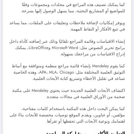
كما يمكنك تصنيف هذه المراجع في مجلدات ومجموعات وفقًا
للمواضيع أو المشاريع البحثية، مما يسهل الوصول إليها بسرعة.
ويوفر إمكانيات لإضافة ملاحظات وتعليقات على الملفات، مما يساعد
في تتبع الأفكار أو النقاط المهمة.
إنشاء الاقتباسات وقائمة المراجع تلقائيًا وذلك عبر إضافته كأداة داخل
برامج تحرير النصوص مثل: Microsoft Word وLibreOffice، يمكنك
إدراج الاقتباسات من مراجعك بسهولة.
كما يقوم Mendeley بإنشاء قائمة مراجع منظمة ومتوافقة مع أنماط
التوثيق العلمية المختلفة مثل: APA، MLA، Chicago، وهذه الخاصية
تساعد في تقليل الأخطاء وتسريع كتابة الأبحاث العلمية.
اكتشاف الأبحاث العلمية الجديدة حيث يحتوي Mendeley على مكتبة
ضخمة من الأوراق العلمية في مجالات متعددة.
كما يمكن البحث داخل هذه المكتبة باستخدام كلمات مفتاحية،
مؤلفين، أو عناوين، ويقدم الموقع توصيات مخصصة للأبحاث بناءً على
اهتمامك ونوعية الأبحاث التي تحفظها أو تقرأها.