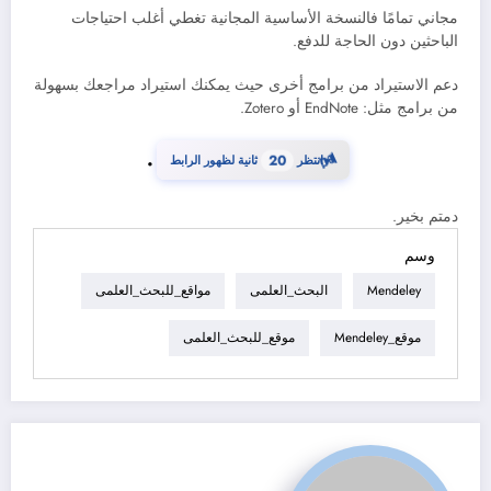
مجاني تمامًا فالنسخة الأساسية المجانية تغطي أغلب احتياجات
الباحثين دون الحاجة للدفع.
دعم الاستيراد من برامج أخرى حيث يمكنك استيراد مراجعك بسهولة
من برامج مثل: EndNote أو Zotero.
.
⏳
19
انتظر
ثانية لظهور الرابط
دمتم بخير.
وسم
Mendeley
البحث_العلمى
مواقع_للبحث_العلمى
موقع_Mendeley
موقع_للبحث_العلمى