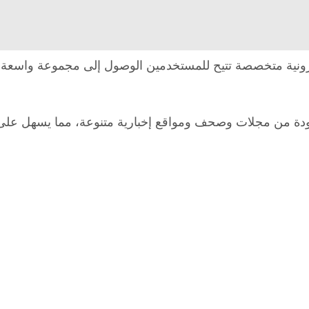
high be هو منصة بحث إلكترونية متخصصة تتيح للمستخدمين الوصول إلى مجموع
دة من مجلات وصحف ومواقع إخبارية متنوعة، مما يسهل على ال