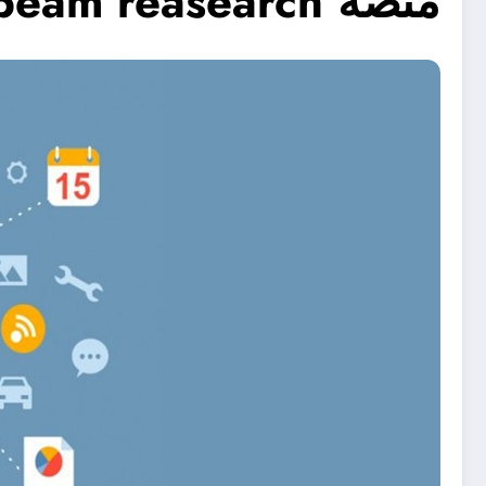
منصة high beam reasearch للوصول الى مقالات ومصادر متنوعة