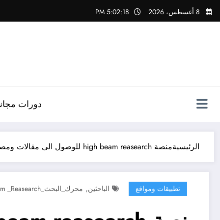
لتجاوز
8 أغسطس، 2026
5:02:19 PM
لى
لمحتوى
دورات مجاني
الرئيسية
منصة high beam reasearch للوصول الى مقالات ومصادر متنوعة
,
تطبيقات ومواقع
الباحثين
محرك_البحث_High _Beam _Reasearch