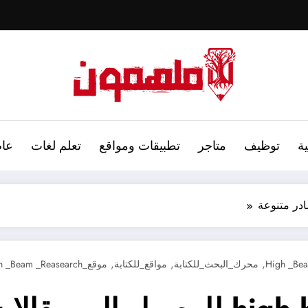
ة
توظيف
متاجر
تطبيقات ومواقع
تعلم لغات
عام
,
,
,
محرك_البحث_للكتابة
مواقع_للكتابة
موقع_High _Beam _Reasearch