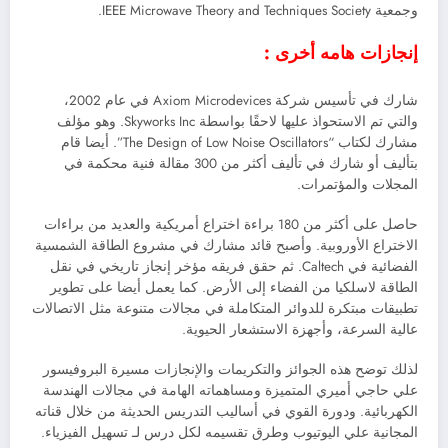
وجمعية IEEE Microwave Theory and Techniques Society.
إنجازات هامه أخرى :
شارك في تأسيس شركة Axiom Microdevices في عام 2002،
والتي تم الاستحواذ عليها لاحقًا بواسطة Skyworks Inc. وهو مؤلف
مشارك لكتاب “The Design of Low Noise Oscillators”. أيضا قام
بتأليف أو شارك في تأليف أكثر من 300 مقالة فنية محكمة في
المجلات والمؤتمرات.
حاصل على أكثر من 180 براءة اختراع أمريكية والعديد من براءات
الاختراع الأوروبية. وأصبح قائد مشارك في مشروع الطاقة الشمسية
الفضائية في Caltech. ثم حقق فريقه مؤخر إنجاز تاريخي في نقل
الطاقة لاسلكيا من الفضاء إلى الأرض. كما يعمل أيضا على تطوير
تطبيقات مبتكرة للدوائر المتكاملة في مجالات متنوعة مثل الاتصالات
عالية السرعة، وأجهزة الاستشعار الحيوية.
لذلك توضح هذه الجوائز والتكريمات والإنجازات مسيرة البروفيسور
علي حاجي أميري المتميزة ومساهماته الهامة في مجالات الهندسة
الكهربائية. ودورة القوي في أساليب التدريس الحديثة من خلال قناته
المجانية علي اليوتيوب وطرق تقسيمه لكل درس لـ تسهيل الفيزياء.