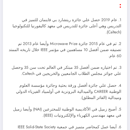
:
1. عام 2019 حصل علي جائزة ريتشارد بي فاينمان للتميز في
التدريس وهي أعلى جائزة للتدريس في معهد كاليفورنيا للتكنولوجيا
(Caltech).
2. ثم في عام 2015 جائزة Microwave Prize وأيضا عام 2013 تم
تصنيفه ضمن أفضل 10 مساهمين في مؤتمر IEEE خلال تاريخه الممتد
60 عام.
3. تم اختياره ضمن أفضل 35 مبتكر في العالم تحت سن 35 وحصل
علي جوائز مجلس الطلاب الجامعيين والخريجين في Caltech.
4. حصل علي جائزة أفضل ورقة بحثية وجائزة مؤسسة العلوم
الوطنية CAREER والميدالية البرونزية في أولمبياد الفيزياء الدولي
وميدالية (الفائز المطلق).
5. أصبح زميل في الأكاديمية الوطنية للمخترعين (NAI) وأيضا زميل
في معهد مهندسي الكهرباء والإلكترونيات (IEEE).
6. أيضا عمل كمحاضر متميز في جمعية IEEE Solid-State Society