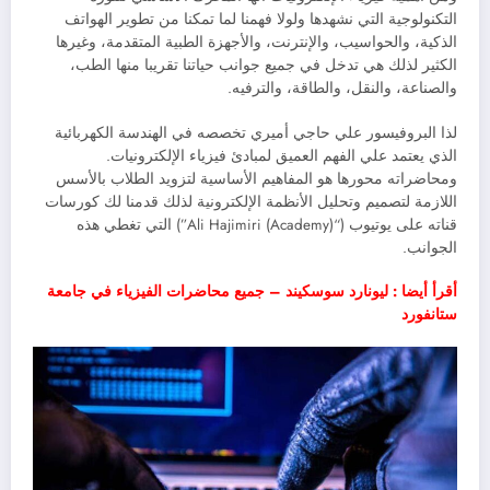
التكنولوجية التي نشهدها ولولا فهمنا لما تمكنا من تطوير الهواتف
الذكية، والحواسيب، والإنترنت، والأجهزة الطبية المتقدمة، وغيرها
الكثير لذلك هي تدخل في جميع جوانب حياتنا تقريبا منها الطب،
والصناعة، والنقل، والطاقة، والترفيه.
لذا البروفيسور علي حاجي أميري تخصصه في الهندسة الكهربائية
الذي يعتمد علي الفهم العميق لمبادئ فيزياء الإلكترونيات.
ومحاضراته محورها هو المفاهيم الأساسية لتزويد الطلاب بالأسس
اللازمة لتصميم وتحليل الأنظمة الإلكترونية لذلك قدمنا لك كورسات
قناته على يوتيوب (“Ali Hajimiri (Academy)”) التي تغطي هذه
الجوانب.
أقرأ أيضا : ليونارد سوسكيند – جميع محاضرات الفيزياء في جامعة
ستانفورد