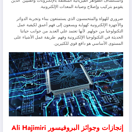
واستكشاف الظواهر الفيزيائية المتعلقة بالإلكترونات والفنيين الذين
يقومو بتركيب وإصلاح وصيانة المعدات الإلكترونية.
ضروري للهواة والمتحمسون الذي يستمتعون ببناء وتجربة الدوائر
والأجهزة الإلكترونية كهواية ويسعون إلى فهم أعمق لكيفية عمل
التكنولوجيا من حولهم. لأنها تعتمد علي العديد من جوانب حياتنا
الحديثة في التكنولوجيا الإلكترونية وفهم طريقة عمل الأشياء على
المستوى الأساسي هو دافع قوي للكثيرين.
إنجازات وجوائز البروفيسور Ali Hajimiri