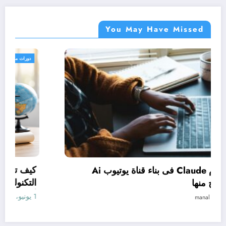
You May Have Missed
دورات مجانية
كيف تستخدم Claude فى بناء قناة يوتيوب Ai
وتحقيق الربح منها
1 يونيو، 2026
manal