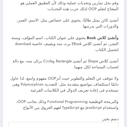
وقم بحل تمارين وتحديات عملية وذلك لأن التطبيق العملي هو
المفتاح لتعلم OOP لذلك جرب هذه التحديات:
أنشئ كائن يمثل طالبًا، يحتوي على خصائص مثل: الاسم، العمر،
والدورات التي يدرسها.
وأنشئ كلاس Book
يحتوي على عنوان الكتاب، اسم المؤلف، وسنة
النشر، ثم أنشئ كلاس EBook يرث منه ويضيف خاصية download
لتحميل الكتاب.
أنشئ كلاس Shape ثم أنشئ Rectangle وCircle يرثان منه، مع دالة
لحساب المساحة لكل منهما.
ولا تتوقف عن التعلم والتطوير حيث أنزOOP مفهوم واسع، لذا حاول
دائمًا استكشاف مواضيع متقدمة مثل: التعددية Polymorphism وهى
تستخدم فى إعادة تعريف الدوال في الكلاسات الفرعية.
والبرمجة الوظيفية Functional Programming وذلك بجانب OOP،
واستخدام JavaScript مع TypeScript لفهم الفروق بين الأنواع.
دمتم بخير.