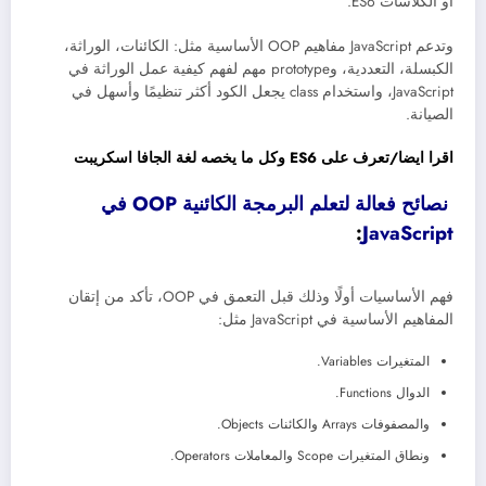
أو الكلاسات ES6.
وتدعم JavaScript مفاهيم OOP الأساسية مثل: الكائنات، الوراثة،
الكبسلة، التعددية، وprototype مهم لفهم كيفية عمل الوراثة في
JavaScript، واستخدام class يجعل الكود أكثر تنظيمًا وأسهل في
الصيانة.
اقرا ايضا/تعرف على ES6 وكل ما يخصه لغة الجافا اسكريبت
نصائح فعالة لتعلم البرمجة الكائنية OOP في
:
JavaScript
فهم الأساسيات أولًا وذلك قبل التعمق في OOP، تأكد من إتقان
المفاهيم الأساسية في JavaScript مثل:
المتغيرات Variables.
الدوال Functions.
والمصفوفات Arrays والكائنات Objects.
ونطاق المتغيرات Scope والمعاملات Operators.