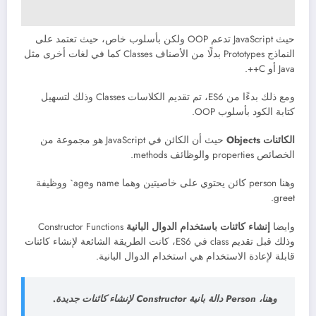
حيث JavaScript تدعم OOP ولكن بأسلوب خاص، حيث تعتمد على
النماذج Prototypes بدلًا من الأصناف Classes كما في لغات أخرى مثل
Java أو C++.
ومع ذلك بدءًا من ES6، تم تقديم الكلاسات Classes وذلك لتسهيل
كتابة الكود بأسلوب OOP.
الكائنات Objects
حيث أن الكائن في JavaScript هو مجموعة من
الخصائص properties والوظائف methods.
وهنا person كائن يحتوي على خاصيتين وهما name وage` ووظيفة
greet.
وايضا
إنشاء كائنات باستخدام الدوال البانية
Constructor Functions
وذلك قبل تقديم class في ES6، كانت الطريقة الشائعة لإنشاء كائنات
قابلة لإعادة الاستخدام هي استخدام الدوال البانية.
وهنا، Person دالة بانية Constructor لإنشاء كائنات جديدة.