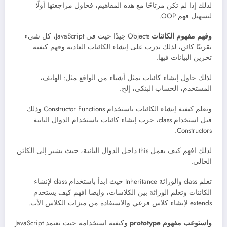
لذلك إذا لم تكن مرتاحًا مع هذه المفاهيم، فحاول مراجعتها أولًا
لتسهيل فهم OOP.
وفهم مفهوم الكائنات
Objects جيدًا حيث في JavaScript، كل شيء
تقريبًا كائن، لذلك تدرب على إنشاء الكائنات العادية وفهم كيفية
تخزين البيانات فيها.
لذلك حاول إنشاء كائنات تمثل أشياء من الواقع مثل: الهاتف،
المستخدم، الحساب البنكي، إلخ.
وتعلم كيفية إنشاء الكائنات باستخدام Constructor Functions وذلك
قبل استخدام class، جرب إنشاء كائنات باستخدام الدوال البانية
Constructors.
لذلك افهم كيف يعمل this داخل الدوال البانية، حيث يشير إلى الكائن
الحالي.
تعلم class والوراثة Inheritance حيث ابدأ باستخدام class لإنشاء
الكائنات وتعلم الوراثة بين الكلاسات، وايضا افهم كيف يستخدم
extends لإنشاء كلاس فرعي والاستفادة من ميزات الكلاس الأب.
واستوعب مفهوم prototype
وكيفية استخدامه حيث تعتمد JavaScript