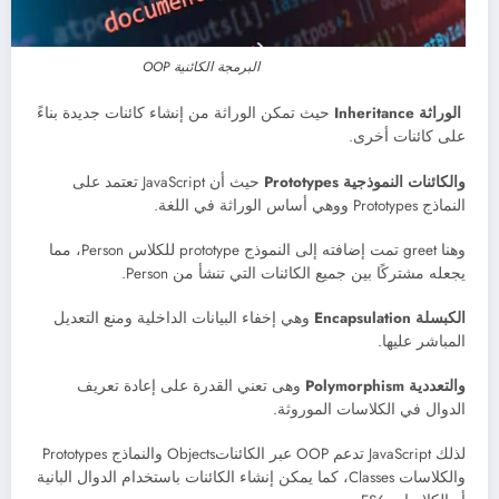
البرمجة الكائنية OOP
الوراثة Inheritance
حيث تمكن الوراثة من إنشاء كائنات جديدة بناءً
على كائنات أخرى.
والكائنات النموذجية Prototypes
حيث أن JavaScript تعتمد على
النماذج Prototypes ووهي أساس الوراثة في اللغة.
وهنا greet تمت إضافته إلى النموذج prototype للكلاس Person، مما
يجعله مشتركًا بين جميع الكائنات التي تنشأ من Person.
الكبسلة Encapsulation
وهي إخفاء البيانات الداخلية ومنع التعديل
المباشر عليها.
والتعددية Polymorphism
وهى تعني القدرة على إعادة تعريف
الدوال في الكلاسات الموروثة.
لذلك JavaScript تدعم OOP عبر الكائناتObjects والنماذج Prototypes
والكلاسات Classes، كما يمكن إنشاء الكائنات باستخدام الدوال البانية