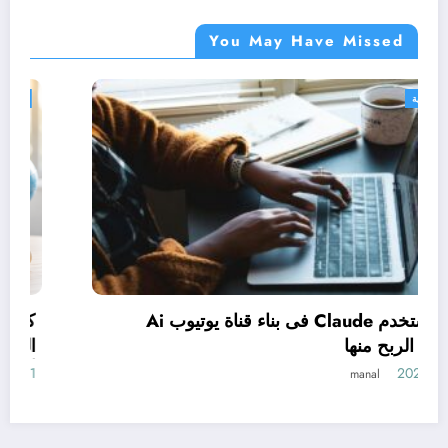
You May Have Missed
دورات مجانية
كيف تستخدم Claude فى بناء قناة يوتيوب Ai
وتحقيق الربح منها
1 يونيو، 2026
manal