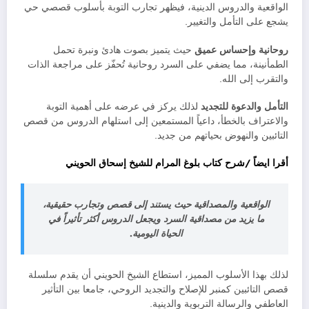
الواقعية والدروس الدينية، فيظهر تجارب التوبة بأسلوب قصصي حي
يشجع على التأمل والتغيير.
روحانية وإحساس عميق
حيث يتميز بصوت هادئ ونبرة تحمل
الطمأنينة، مما يضفي على السرد روحانية تُحفّز على مراجعة الذات
والتقرب إلى الله.
التأمل والدعوة للتجديد
لذلك يركز في عرضه على أهمية التوبة
والاعتراف بالخطأ، داعياً المستمعين إلى استلهام الدروس من قصص
التائبين والنهوض بحياتهم من جديد.
أقرا ايضاً /شرح كتاب بلوغ المرام للشيخ إسحاق الحويني
الواقعية والمصداقية حيث يستند إلى قصص وتجارب حقيقية،
ما يزيد من مصداقية السرد ويجعل الدروس أكثر تأثيراً في
الحياة اليومية.
لذلك بهذا الأسلوب المميز، استطاع الشيخ الحويني أن يقدم سلسلة
قصص التائبين كمنبر للإصلاح والتجديد الروحي، جامعا بين التأثير
العاطفي والرسالة التربوية والدينية.