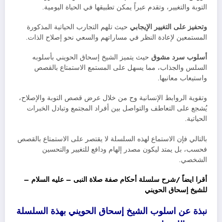
التوبة والتغيير، وتقدم عبراً يمكن تطبيقها في الحياة اليومية.
وتحفيز على التغيير الإيجابي
حيث تلهم التجارب الحياتية المذكورة
المستمعين لإعادة النظر في مساراتهم والسعي نحو إصلاح الذات.
أسلوب سرد مشوق
حيث يتميز الشيخ إسحاق الحويني بأسلوبه
السلس والجذاب، مما يسهل على المستمع الاستمتاع بالقصص
واستيعاب معانيها.
وتقوية الروابط الإنسانية وح من خلال عرض قصص التوبة والإصلاح،
يُشجع على التعاطف والتواصل بين أفراد المجتمع وتبادل الخبرات
الحياتية.
بالتالي فإن الاستماع لهذه السلسلة لا يقتصر على الاستمتاع بالقصص
فحسب، بل يمتد ليكون مصدر إلهام ودافع للتغيير والتحسين
الشخصي.
أقرا ايضاً /شرح سلسلة أحكام صفة صلاة النبى – عليه السلام –
للشيخ إسحاق الحويني
نبذة عن اسلوب الشيخ إسحاق الحويني بهذة السلسلة