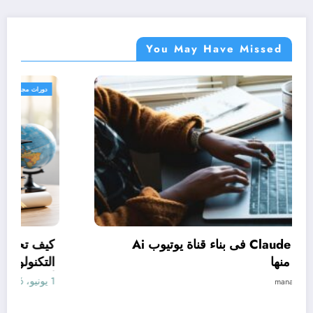
You May Have Missed
دورات مجانية
كيف تستخدم Claude فى بناء قناة يوتيوب Ai
وتحقيق الربح منها
1 يونيو، 2026
manal