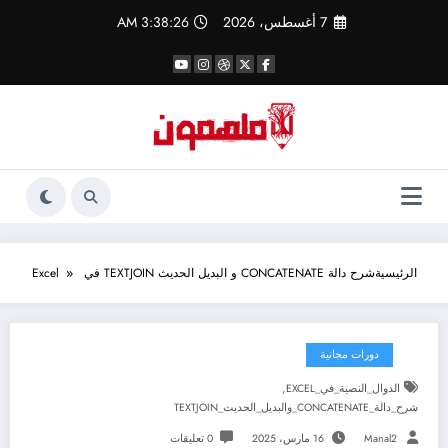
لتجاوز
7 أغسطس، 2026
3:38:26 AM
لى
لمحتوى
الرئيسية
شرح دالة CONCATENATE و البديل الحديث TEXTJOIN في Excel
دورات مجانية
,
الدوال_النصية_في_EXCEL
شرح_دالة_CONCATENATE_والبديل_الحديث_TEXTJOIN
Manal2
16 مارس، 2025
0 تعليقات