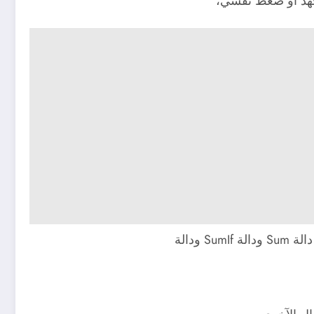
 جهد أو ضغط نفسي،
ودالة