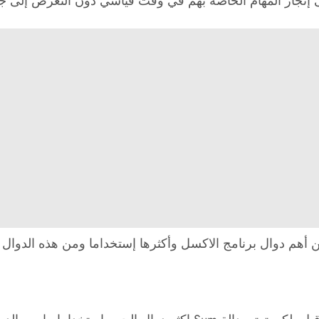
لى إنجاز المهام الخاصة بهم في وقت قياسي دون التعرض إلى
 برنامج الاكسل وأكثرها إستخداما ومن هذه الدوال دالة Sum ودالة SumIf 