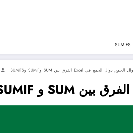
,
ال_الجمع
دوال_الجمع_في_Excel_الفرق_بين_SUM_وSUMIF_وSUMIFS