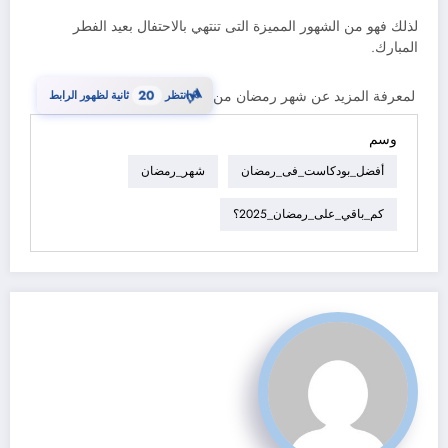
لذلك فهو من الشهور المميزة التى تنتهي بالاحتفال بعيد الفطر
المبارك.
⏳
19
لمعرفة المزيد عن شهر رمضان من
انتظر
ثانية لظهور الرابط
وسم
أفضل_بودكاست_فى_رمضان
شهر_رمضان
كم_باقي_على_رمضان_2025؟