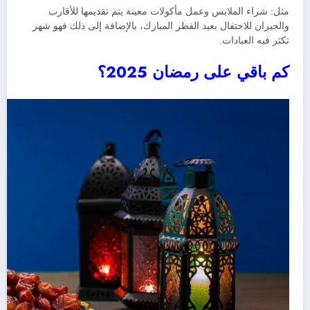
مثل: شراء الملابس وعمل مأكولات معينة يتم تقديمها للأقارب
والجيران للاحتفال بعيد الفطر المبارك، بالإضافة إلى ذلك فهو شهر
تكثر فيه العبادات.
كم باقي على رمضان 2025؟