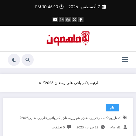
لتجاوز
7 أغسطس، 2026
10:45:11 PM
لى
لمحتوى
الرئيسية
كم باقي على رمضان 2025؟
عام
,
,
أفضل_بودكاست_فى_رمضان
شهر_رمضان
كم_باقي_على_رمضان_2025؟
Manal2
22 فبراير، 2025
0 تعليقات