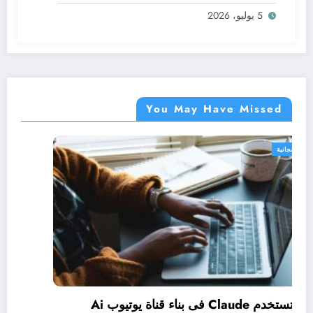
5 يوليو، 2026
You May Have Missed
دورات مجانية
ة الأعمال بنظام (Micro-credentials):
كيف تستخدم Claude فى بناء قناة يوتيوب Ai