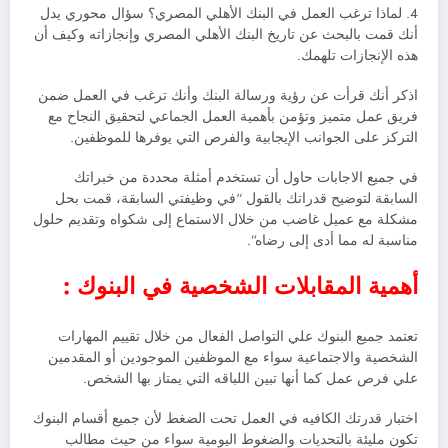
4. لماذا ترغب العمل في البنك الأهلي المصري؟ سؤال محوري يدل
أنك قمت بالبحث عن تاريخ البنك الأهلي المصري وإنجازاته وكيف أن
هذه الإنجازات تلهمك.
اذكر أنك قرأت عن رؤية ورسالة البنك وأنك ترغب في العمل ضمن
فريق عمل متميز وتؤمن بأهمية العمل الجماعي لتحقيق النجاح مع
التركز على الجوانب الإيجابية والفرص التي يوفرها للموظفين.
في جميع الاجابات حاول أن تستخدم أمثلة محددة من خبراتك
السابقة لتوضيح قدراتك بالقول “في وظيفتي السابقة، قمت بحل
مشكلة مع عميل غاضب من خلال الاستماع إلى شكواه وتقديم حلول
مناسبة له مما أدى إلى رضاه”.
أهمية المقابلات الشخصية في البنوك :
تعتمد جميع البنوك علي التواصل الفعال من خلال تقييم المهارات
الشخصية والاجتماعية سواء مع الموظفين الموجودين أو المقدمين
علي فرص عمل كما أنها تبين اللباقه التي يمتاز بها الشخص.
اختبار قدرتك الكافيه في العمل تحت الضغط لأن جميع أقسام البنوك
تكون مليئة بالتحديات والضغوط اليومية سواء من حيث مطالب