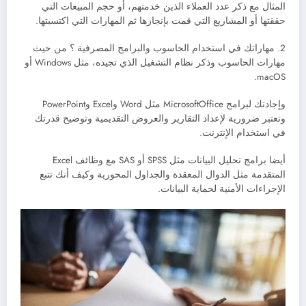
المثال مع ذكر عدد العملاء الذين خدمتهم، أو حجم المبيعات التي
حققتها أو المشاريع التي قمت بإنجازها ثم المهارات التي اكتسبتها.
2. مهاراتك في استخدام الحاسوب والبرامج المصرفية ؟ من حيث
مهارات الحاسوب وذكر نظام التشغيل الذي تجيده، مثل Windows أو
macOS.
وإجادتك لبرامج MicrosoftOffice مثل Word وExcel وPowerPoint
وتعتبر ضرورية لإعداد التقارير والعروض التقديمية وتوضيح قدرتك
في استخدام الإنترنت.
أيضا برامج تحليل البيانات مثل SPSS أو SAS مع وظائف Excel
المتقدمة مثل الدوال المعقدة والجداول المحورية وكيف أنك تتبع
الإجراءات الأمنية لحماية البيانات.