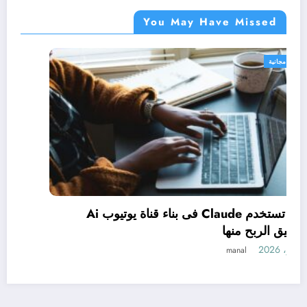
You May Have Missed
دورات مجانية
ة الأعمال بنظام (Micro-credentials):
كيف تستخدم Claude فى بناء قناة يوتيوب Ai
وتحقيق الربح منها
1 يونيو، 2026
manal