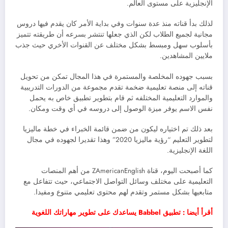
الإنجليزية على مستوى العالم.
لذلك بدأ قناته منذ عدة سنوات وفي بداية الأمر كان يقدم فيها دروس
مجانية لجميع الطلاب لكن الذي جعلها تنتشر بسرعه أن طريقته تتميز
بأسلوب سهل ومبسط بشكل مختلف عن القنوات الأخري حيث جذب
ملايين المشاهدين.
بسبب جهوده المخلصة والمستمرة في هذا المجال تمكن من تحويل
قناته إلى منصة تعليمية ضخمة تقدم مجموعة من الدورات التدريبية
والموارد التعليمية المختلفه ثم قام بتطوير تطبيق خاص به يحمل
نفس الاسم يوفر ميزة الوصول إلى دروسه في أي وقت ومكان.
بعد ذلك تم اختياره ليكون من ضمن قائمة الخبراء في خطة ماليزيا
لتطوير التعليم “رؤية ماليزيا 2020” وهذا تقديرا لجهوده في مجال
اللغة الإنجليزية.
كما أصبحت اليوم، قناة ZAmericanEnglish من أهم المنصات
التعليمية على مختلف وسائل التواصل الاجتماعي، حيث تتفاعل مع
متابعيها بشكل مستمر وتقدم لهم محتوى تعليمي متنوع ومفيدا.
أقرأ أيضا : تطبيق Babbel يساعدك على تطوير مهاراتك اللغوية