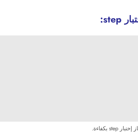
ste:
st بكفاءة.