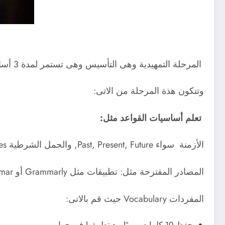
المرحلة التمهيدية وهى التأسيس وهى تستمر لمدة 3 أسابيع كما تعمل على
وتتكون هذة المرحلة من الاتى:
تعلم أساسيات القواعد مثل:
الأزمنة سواء Past, Present, Future, والجمل الشرطية If-clauses, وايضا المبني للمجهول Passive Voice.
المصادر المقترحة مثل: تطبيقات مثل Grammarly أو Learn English Grammar.
المفردات Vocabulary حيث قم بالاتى:
حفظ 10 كلمات يوميًا مع تطبيقها في جمل.