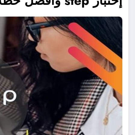
إختبار step وافضل خطة تدريب للبدء فى التعلم للاستعداد لهذا الاختبار