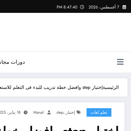
لتجاوز
7 أغسطس، 2026
8:47:41 PM
لى
لمحتوى
دورات مجاني
الرئيسية
إختبار step وافضل خطة تدريب للبدء فى التعلم للاستعداد لهذا الاختبار
تعلم لغات
إختبار ـstep
Manal
18 يناير، 2025