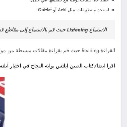
استخدام تطبيقات مثل Anki أو Quizlet.
الاستماع Listening حيث قم بالاستماع إلى مقاطع قصيرة على YouTube مثل BBC Learning English, ومشاهدة برامج مترجمة لتعزيز الفهم.
القراءة Reading حيث قم بقراءة مقالات مبسطة من مواقع مثل: Simple English News.
اقرا ايضا/كتاب الصين آيلتس بوابة النجاح في اختبار آيلت