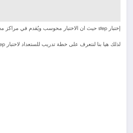
إختبار step حيث ان الاختبار محوسب ويُقدم في مراكز معتمدة, حيث يتكون من 100 سؤال، وكل سؤال يتم تقييمه بناءً على الأوزان المحددة لكل مهارة.
لذلك هيا بنا لنتعرف على خطة تدريب للستعداد لاختبار step.