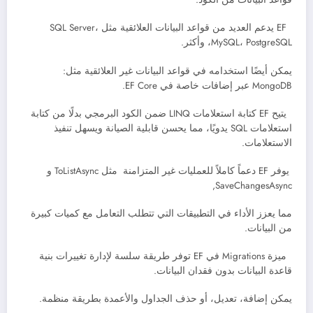
EF يدعم العديد من قواعد البيانات العلائقية مثل SQL Server،
MySQL، PostgreSQL، وأكثر.
يمكن أيضًا استخدامه في قواعد البيانات غير العلائقية مثل:
MongoDB عبر إضافات خاصة في EF Core.
يتيح EF كتابة استعلامات LINQ ضمن الكود البرمجي بدلًا من كتابة
استعلامات SQL يدويًا، مما يحسن قابلية الصيانة ويسهل تنفيذ
الاستعلامات.
يوفر EF دعماً كاملاً للعمليات غير المتزامنة مثل ToListAsync و
SaveChangesAsync,
مما يعزز الأداء في التطبيقات التي تتطلب التعامل مع كميات كبيرة
من البيانات.
ميزة Migrations في EF توفر طريقة سلسة لإدارة تغييرات بنية
قاعدة البيانات بدون فقدان البيانات.
يمكن إضافة، تعديل، أو حذف الجداول والأعمدة بطريقة منظمة.