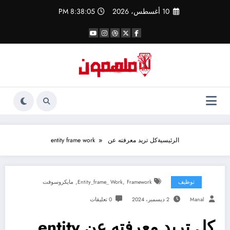
لتجاوز
10 أغسطس، 2026
8:38:06 PM
لى
لمحتوى
الرئيسية
كل تريد معرفته عن entity frame work
,
,
توظيف
Framework
Entity_frame_ Work
مايكروسوفت
Manal
2 ديسمبر، 2024
0 تعليقات
كل تريد معرفته عن entity