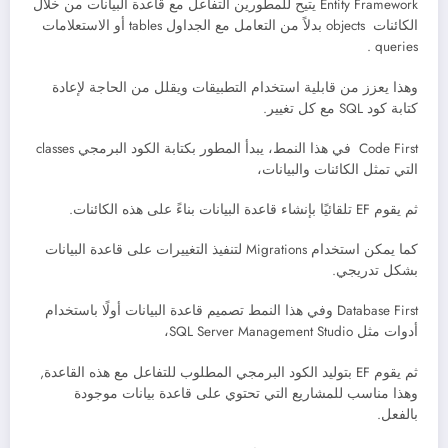
Entity Framework يتيح للمطورين التفاعل مع قاعدة البيانات من خلال
الكائنات objects بدلاً من التعامل مع الجداول tables أو الاستعلامات
queries .
وهذا يعزز من قابلية استخدام التطبيقات ويقلل من الحاجة لإعادة
كتابة كود SQL مع كل تغيير.
Code First في هذا النمط، يبدأ المطور بكتابة الكود البرمجي classes
التي تمثل الكائنات والبيانات،
ثم يقوم EF تلقائيًا بإنشاء قاعدة البيانات بناءً على هذه الكائنات.
كما يمكن استخدام Migrations لتنفيذ التغييرات على قاعدة البيانات
بشكل تدريجي.
Database First وفي هذا النمط تصميم قاعدة البيانات أولًا باستخدام
أدوات مثل SQL Server Management Studio،
ثم يقوم EF بتوليد الكود البرمجي المطلوب للتفاعل مع هذه القاعدة,
وهذا مناسب للمشاريع التي تحتوي على قاعدة بيانات موجودة
بالفعل.