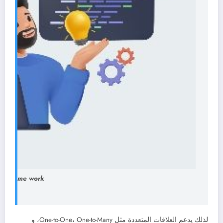
ity frame work
لذلك يدعم العلاقات المتعددة مثل One-to-One، One-to-Many، و