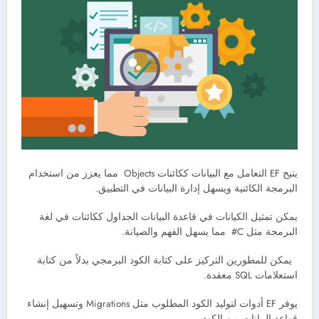
يتيح EF التعامل مع البيانات ككائنات Objects مما يعزز من استخدام
البرمجة الكائنية ويسهل إدارة البيانات في التطبيق.
يمكن تمثيل الكيانات في قاعدة البيانات الجداول ككائنات في لغة
البرمجة مثل C# مما يسهل الفهم والصيانة.
يمكن للمطورين التركيز على كتابة الكود البرمجي بدلاً من كتابة
استعلامات SQL معقدة.
يوفر EF أدوات لتوليد الكود المطلوب مثل Migrations وتسهيل إنشاء
قواعد البيانات من الكود.