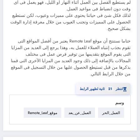
لم يستطيع الفصل بين العمل أثناء النهار او الليل، فهو يعمل فى اى
وقت دون انضباط فى مواعيد العمل.
لذلك فكل شئ فى حياتنا يحتوى على مميزات وعيوب، لكن تستطيع
الحصول على المميزات وتجنب العيوب من خلال معرفة إدارة الوقت
بشكل صحيح.
ختاما نستنتج أن موقع Remote Leaf يعتبر من أفضل المواقع التى
تقوم بجذب إنتباه العملاء للعمل به، وهذا يرجع إلى العديد من المزايا
التى يقوم الموقع بتقديمها من توفير فرص عمل فى مختلف
المجالات بالإضافة إلى ذلك وجود العديد من المزايا الآخرى التى قمنا
بذكرها من قبل تستيطع الحصول عليها من خلال التسجيل فى الموقع
من خلال الرابط التالي.
20
انتظر
ثانية لظهور الرابط
⏳
وسم
العمل_الحر
العمل_عن_بعد
موقع_Remote_Leaf