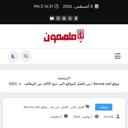
لتجاوز
8 أغسطس، 2026
2:16:52 PM
لى
لمحتوى
الرئيسية
موقع Remote Leaf | من افضل المواقع التى تتيح الآلاف من الوظائف 2025
,
,
توظيف
العمل_الحر
العمل_عن_بعد
موقع_Remote_Leaf
Manal2
1 نوفمبر، 2024
0 تعليقات