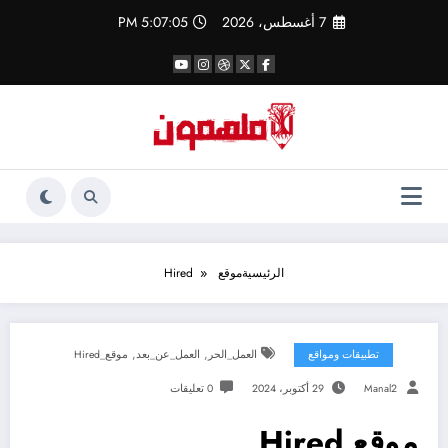
لتجاوز
7 أغسطس، 2026
5:07:06 PM
لى
لمحتوى
الرئيسية
موقع Hired
,
,
تطبيقات ومواقع
العمل_الحر
العمل_عن_بعد
موقع_Hired
Manal2
29 أكتوبر، 2024
0 تعليقات
موقع Hired