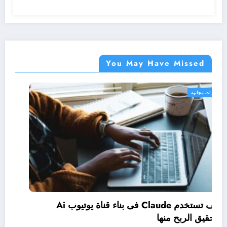
You May Have Missed
دورات مجانية
دراسة إدارة الأعمال بنظام (Micro-credentials):
كيف تستخدم Claude فى بناء قناة يوتيوب Ai
وتحقيق الربح منها