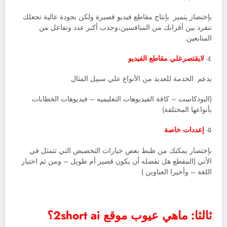
بإختصار يتميز بإنتاج مقاطع فيديو قصيرة ولكن بجودة عالية تجعلك
تنفرد بين أقرانك من المنافسين،وجذب أكبر عدد وتفاعل من
المتابعين.
٤-
لايقتصرعلي مقاطع الفيديو
يدعم الخدمة للعديد من الأنواع علي سبيل المثال
(البودكاست – كافة الفيديوهات التعليميه – فيديوهات الخطابات
بأنواعها المختلفة)
٥-
إعددات خاصة
بإختصار يمكنك من ظبط بعض خيارات التخصيص التي تتمثل في
الأتي (المقطع هل تفضله أن يكون قصير أم طويل – ومن ثم اختيار
اللغة – وأخيرا العناوين )
ثالثا: ماهي عيوب موقع 2short ai؟