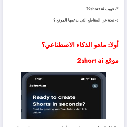
٣- عيوب 2short ai؟
٤- نبذة عن المقاطع التي يدعمها الموقع ؟
أولا: ماهو الذكاء الاصطناعي؟
موقع 2short ai