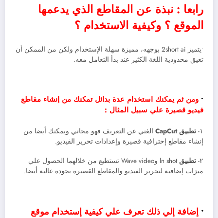
رابعا : نبذة عن المقاطع الذي يدعمها
الموقع ؟ وكيفية الاستخدام ؟
•يتميز 2short ai بوجهه، مميزة سهلة الإستخدام ولكن من الممكن أن
تعيق محدودية اللغة الكثير عند بدأ التعامل معه.
•
ومن ثم يمكنك استخدام عدة بدائل تمكنك من إنشاء مقاطع
فيديو قصيرة علي سبيل المثال :
١-
تطبيق CapCut
الغني عن التعريف فهو مجاني ويمكنك أيضا من
إنشاء مقاطع إحترافية قصيرة وإعدادات تحرير الفيديو.
٢-
تطبيق
ln shot وWave video تستطيع من خلالهما الحصول علي
ميزات إضافية لتحرير الفيديو والمقاطع القصيرة بجودة عالية أيضا.
•
إضافة إلي ذلك تعرف علي كيفية إستخدام موقع