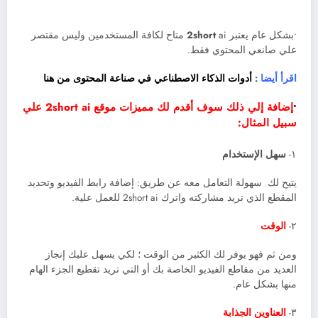
•بشكل عام يعتبر
2short
ai متاح لكافة المستخدمين وليس مقتصر
علي صانعي المحتوي فقط.
اقرأ أيضا :
أدوات الذكاء الاصطناعي في صناعة المحتوى من هنا
•
إضافة إلي ذلك سوف أقدم لك مميزات موقع 2short ai علي
سبيل المثال:
١-
سهل الإستخدام
يتيح لك سهولة التعامل معه عن طريق: إضافة رابط الفيديو وتحديد
المقطع الذي تريد مشاركته واترك 2short ai للعمل علية.
٢-
الوقت
ومن ثم فهو يوفر لك الكثير من الوقت ؛ لكي يسهل عليك إنجاز
العديد من مقاطع الفيديو الخاصة بك أو التي تريد تقطيع الجزء الهام
منها بشكل عام.
٣-
العناوين الجذابة