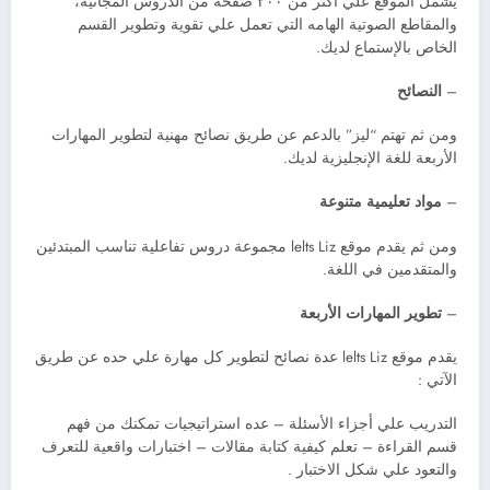
يشمل الموقع علي أكثر من ٢٠٠ صفحة من الدروس المجانية،
والمقاطع الصوتية الهامه التي تعمل علي تقوية وتطوير القسم
الخاص بالإستماع لديك.
–
النصائح
ومن ثم تهتم “ليز” بالدعم عن طريق نصائح مهنية لتطوير المهارات
الأربعة للغة الإنجليزية لديك.
–
مواد تعليمية متنوعة
ومن ثم يقدم موقع lelts Liz مجموعة دروس تفاعلية تناسب المبتدئين
والمتقدمين في اللغة.
–
تطوير المهارات الأربعة
يقدم موقع lelts Liz عدة نصائح لتطوير كل مهارة علي حده عن طريق
الآتي :
التدريب علي أجزاء الأسئلة – عده استراتيجيات تمكنك من فهم
قسم القراءة – تعلم كيفية كتابة مقالات – اختبارات واقعية للتعرف
والتعود علي شكل الاختبار .