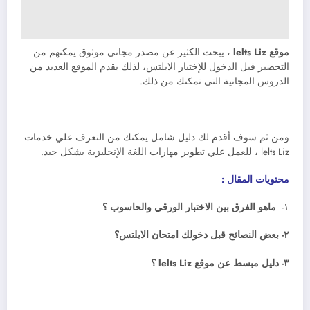
موقع lelts Liz
، يبحث الكثير عن مصدر مجاني موثوق يمكنهم من
التحضير قبل الدخول للإختبار الايلتس، لذلك يقدم الموقع العديد من
الدروس المجانية التي تمكنك من ذلك.
ومن ثم سوف أقدم لك دليل شامل يمكنك من التعرف علي خدمات
lelts Liz ، للعمل علي تطوير مهارات اللغة الإنجليزية بشكل جيد.
محتويات المقال :
١-
ماهو الفرق بين الاختبار الورقي والحاسوب ؟
٢- بعض النصائح قبل دخولك امتحان الايلتس؟
٣- دليل مبسط عن موقع lelts Liz ؟