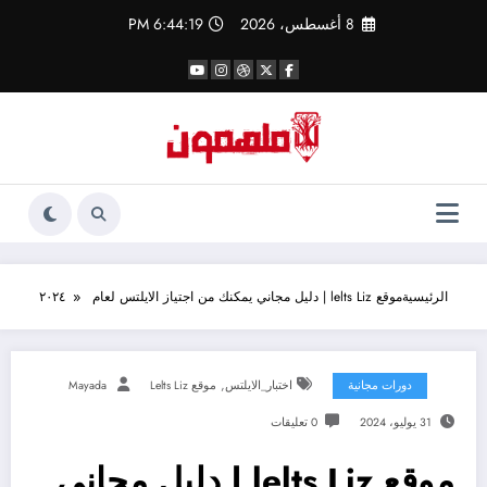
لتجاوز
8 أغسطس، 2026
6:44:20 PM
لى
لمحتوى
الرئيسية
موقع lelts Liz | دليل مجاني يمكنك من اجتياز الايلتس لعام ٢٠٢٤
,
دورات مجانية
اختبار_الايلتس
موقع Lelts Liz
Mayada
31 يوليو، 2024
0 تعليقات
موقع lelts Liz | دليل مجاني