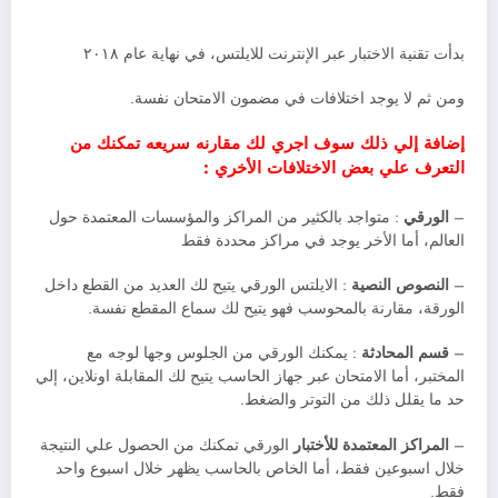
بدأت تقنية الاختبار عبر الإنترنت للايلتس، في نهاية عام ٢٠١٨
ومن ثم لا يوجد اختلافات في مضمون الامتحان نفسة.
إضافة إلي ذلك سوف اجري لك مقارنه سريعه تمكنك من
التعرف علي بعض الاختلافات الأخري :
–
الورقي
: متواجد بالكثير من المراكز والمؤسسات المعتمدة حول
العالم، أما الأخر يوجد في مراكز محددة فقط
–
النصوص النصية
: الايلتس الورقي يتيح لك العديد من القطع داخل
الورقة، مقارنة بالمحوسب فهو يتيح لك سماع المقطع نفسة.
–
قسم المحادثة
: يمكنك الورقي من الجلوس وجها لوجه مع
المختبر، أما الامتحان عبر جهاز الحاسب يتيح لك المقابلة اونلاين، إلي
حد ما يقلل ذلك من التوتر والضغط.
–
المراكز المعتمدة للأختبار
الورقي تمكنك من الحصول علي النتيجة
خلال اسبوعين فقط، أما الخاص بالحاسب يظهر خلال اسبوع واحد
فقط.