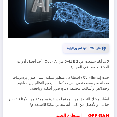
⏳
انتظر
20
ثانية لظهور الرابط
لا بد أنك سمعت عن DALL-E 2 من Open AI، أحد أفضل أدوات
الذكاء الاصطناعي المجانية.
حيث إنه نظام ذكاء اصطناعي متطور يمكنه إنشاء صور ورسومات
مذهلة من وصف نصي بسيط، كما أنه يجمع النظام بين مفاهيم
وخصائص وأساليب مختلفة لإنتاج صور أصلية وواقعية.
أيضًا، يمكنك التحقق من الموقع لمشاهدة مجموعة من الأمثلة لتحفيز
خيالك، والأفضل من ذلك، أنه مجاني تمامًا للاستخدام!
GFP-GAN – استعادة الصور