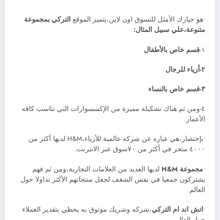
•هو خيارك الأمثل للتسوق اون لاين،يتميز الموقع
التركي بمجموعة
متنوعة،علي سبيل المثال:
١-
قسم خاص بالأطفال
٢-أزياء للرجال
٣-قسم خاص بالنساء
٤-ومن ثم هناك تشكيلة مميزة من الإكسسوارات التي تناسب كافه
الأعمار.
•بإختصار،هي عباره عن شركه عالمية للأزياء،H&M لديها أكثر من
٤٠٠٠ متجر في أكثر من ٧٠سوق عبر الانترنت.
•
مجموعة H&M
لديها العديد من العلامات التجارية،ومن ثم فهم
يشتركون جمعيا في نفس الشغف لجعل منتجاتهم الأكثر تداولا حول
العالم.
•
اتش اند ام التركي
،شركه وشريك موثوق به يحظي بتقدير العملاء
حول العالم.