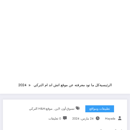
الرئيسية
كل ما تود معرفته عن موقع اتش اند ام التركي 2024
,
تطبيقات ومواقع
تسوق-أون -لاين
موقع-H&M التركي
Mayada
24 مارس، 2024
0 تعليقات