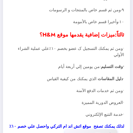
٩-ومن ثم قسم خاص بالمنتجات و الرسومات
١٠-وأخيرا قسم خاص بالأمومة
ثالثاً:ميزات إضافية يقدمها موقع H&M؟
•ومن ثم يمكنك التسجيل ک عضو بخصم ١٠٪علي عملية الشراء
الأولي
•وقت التسليم
:من يومين إلي أربعة أيام
•
دليل المقاسات
الذي يمكنك من كيفية القياس
•ومن ثم خدمات الدفع الآمنة
•العروض الدورية المميزة
•خدمة التتبع الإلكتروني
لذلك يمكنك تصفح موقع اتش اند ام التركي واحصل علي خصم ١٠٪