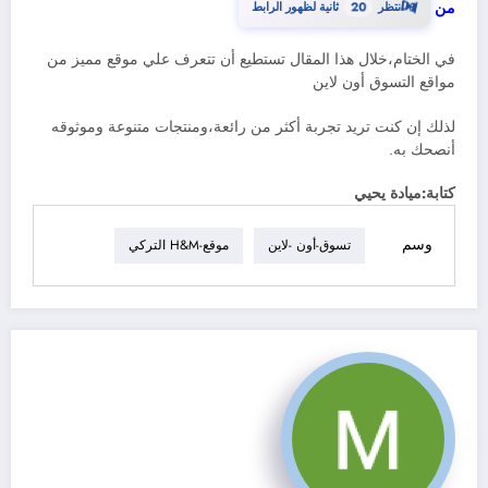
19
من
انتظر
ثانية لظهور الرابط
⏳
في الختام،خلال هذا المقال تستطيع أن تتعرف علي موقع مميز من
مواقع التسوق أون لاين
لذلك إن كنت تريد تجربة أكثر من رائعة،ومنتجات متنوعة وموثوقه
أنصحك به.
كتابة:ميادة يحيي
وسم
تسوق-أون -لاين
موقع-H&M التركي