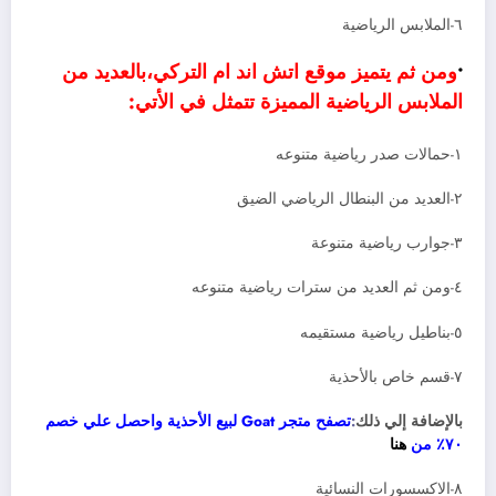
٦-الملابس الرياضية
•
ومن ثم يتميز موقع اتش اند ام التركي،بالعديد من
الملابس الرياضية المميزة تتمثل في الأتي:
١-حمالات صدر رياضية متنوعه
٢-العديد من البنطال الرياضي الضيق
٣-جوارب رياضية متنوعة
٤-ومن ثم العديد من سترات رياضية متنوعه
٥-بناطيل رياضية مستقيمه
٧-قسم خاص بالأحذية
بالإضافة إلي ذلك
:
تصفح متجر Goat لبيع الأحذية واحصل علي خصم
٧٠٪ من
هنا
٨-الاكسسورات النسائية