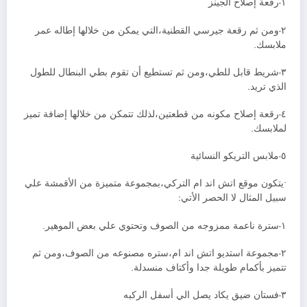
١-رقعة إصلاح الجينز
٢-ومن ثم رقعة جيرسي القطنية،التي يمكن من خلالها إطاله عمر
ملابسك.
٣-شريط قابل للطي،ومن ثم تستطيع أن تقوم بطي البنطال للطول
الذي تريد.
٤-رقعة إصلاح مكونه من قطعتين،لذلك تتمكن من خلالها إضافة تميز
لملابسك.
٥-ملابس التريكو النسائية
•يتكون موقع اتش اند ام التركي،بمجموعة متميزة من الأقمشة علي
سبيل المثال لا الحصر الأتي:
١-سترة ناعمة ممزوجه من الصوف وتحتوي علي بعض الموهير.
٢-مجموعة استديو اتش اند ام،ستره مصنوعه من الصوف،ومن ثم
تتميز بأكمام طويلة جدا وأكتاف منسدلة.
٣-فستان ضيق يكاد يصل الي أسفل الركبه