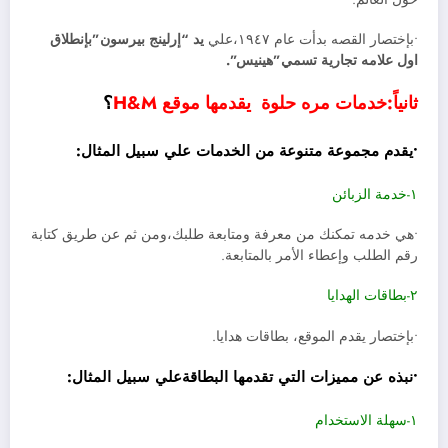
•بإختصار القصه بدأت عام ١٩٤٧،علي
يد “إرلينج بيرسون”بإنطلاق
اول علامه تجارية تسمي”هينيس”.
ثانياً:خدمات مره حلوة يقدمها موقع H&M
؟
•
يقدم مجموعة متنوعة من الخدمات علي سبيل المثال
:
١-خدمة الزبائن
•هي خدمه تمكنك من معرفة ومتابعة طلبك،ومن ثم عن طريق كتابة
رقم الطلب وإعطاء الأمر بالمتابعة.
٢-بطاقات الهدايا
•بإختصار يقدم الموقع، بطاقات هدايا.
•نبذه عن مميزات التي تقدمها البطاقةعلي سبيل المثال:
١-سهلة الاستخدام