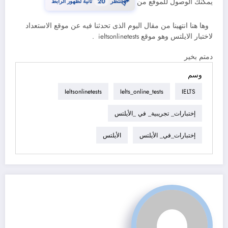
⏳
يمكنك الوصول للموقع من
انتظر
20
ثانية لظهور الرابط
وها هنا انتهينا من مقال اليوم الذى تحدثنا فيه عن موقع الاستعداد
لاختبار الايلتس وهو موقع ieltsonlinetests .
دمتم بخير
وسم
Ieltsonlinetests
Ielts_online_tests
IELTS
إختبارات_ تجريبية_ في _الأيلتس
إختبارات_في_ الأيلتس
الأيلتس