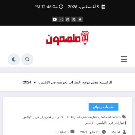
لتجاوز
9 أغسطس، 2026
12:45:04 PM
لى
لمحتوى
الرئيسية
افضل موقع إختبارات تجريبية في الأيلتس 2024
تطبيقات ومواقع
,
,
,
,
Ieltsonlinetests
Ielts_online_tests
IELTS
إختبارات_ تجريبية_ في _الأيلتس
,
إختبارات_في_ الأيلتس
الأيلتس
Manal
23 مايو، 2024
0 تعليقات