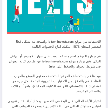
للاستفادة من موقع ieltsonlinetests.com واستخدامه بشكل فعال
لتحضير امتحان IELTS، يمكنك اتباع الخطوات التالية:
قم بزيارة الموقع: افتح متصفح الويب على جهاز الكمبيوتر أو الهاتف
الذكي وقم بزيارة موقع ieltsonlinetests.com عن طريق كتابة العنوان
في شريط العنوان والضغط على Enter.
وبعدها قم باستكشاف الموقع: استكشف محتوى الموقع والموارد
المتاحة. قم بالتحقق من الاختبارات التدريبية المتاحة لكل جزء من
امتحان IELTS (الاستماع، القراءة، الكتابة، المحادثة)، واقرأ المقالات
والنصائح المقدمة.
اختبار الأداء الحالي: قبل البدء في التحضير، يمكنك أداء اختبار تقييمي
لقياس مستواك الحالي في اللغة الإنجليزية ومعرفة الجوانب التي