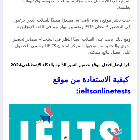
الموارد الإضافية مثل كتب مجانية، وملفات صوتية، وفيديوهات
تعليمية.
حيث يعتبر موقع ieltsonlinetests مصدرًا مفيدًا للطلاب الذين يرغبون
في التحضير لامتحان IELTS وتحسين مهاراتهم في اللغة الإنجليزية.
ومع ذلك يجب على الطلاب أيضًا النظر في استخدام مصادر تحضير
أخرى والتحقق من توجيهات مركز امتحان IELTS الرسمي للحصول
على أفضل نتائج ممكنة.
اقرا ايضا_افضل موقع تصميم السير الذاتية بالذكاء الإصطناعي2024
كيقية الاستفادة من موقع
ieltsonlinetests: