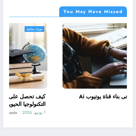
You May Have Missed
دورات مجانية
كيف تستخدم Claude فى بناء قناة يوتيوب Ai
وتحقيق الربح منها
1 يونيو، 2026
manal