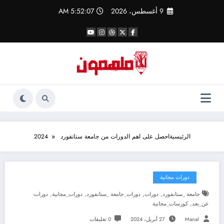
لتجاوز
9 أغسطس، 2026
5:52:08 AM
لى
لمحتوى
الرئيسية
احصل على اهم الدورات من جامعة ستانفورد 2024
دورات مجانية
,
,
,
,
جامعة _ستانفورد
دورات
دورات_جامعة _ستانفورد
دورات_مجانية
دورات-
,
عن_بعد
كورسات_مجانية
Manal
27 أبريل، 2024
0 تعليقات