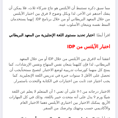
مما سبق ذكره نستنبط أن الآيلتس هو نتاج شركاء ثلاث، فلا يمكن أن
ينفك أحدهم عن الآخر، لذا وبكل وضوح لا فرق بين اختبار الآيلتس
من خلال المعهد البريطاني أو من خلال برنامج IDP. إنهما يستخدمان
النمط نفسه ويتبعان الأسلوب عينه.
اقرأ أيضًا:
اختبار تحديد مستوى اللغة الإنجليزية من المعهد البريطاني
اختبار الآيلتس من IDP
اتفقنا أنه لافرق بين الأيلتس من خلال IDP أو من خلال المعهد
البريطاني، لذا فإن كليهما يتبعان نفس المنهاج ونفس الإرشادات، كما
يمنح كل منهما كورسات تدريبية لوضع الاختبار. لتصبح ممتحناًيجب أن
تحصل على الأقل 3 سنوات خبرة في تدريس اللغة الإنجليزية. كما
يجب اجتياز عدد ثابت من اختبارات في الكتابة والتحدث باستمرار.
الاختبار درجاته من 1-9 على أن تعني 1 أن المتعلم لا يعلم عن اللغة
شيئًا ورم 9 يدل على أنه متحدث خبير باللغة، وذلك في كل المهارات
الأربع. يمكنك الاختيار بين اختباري الآيلتس ةهما الاختبار العام
والأكاديمي حسب وجهتك وغرضك من السفر.