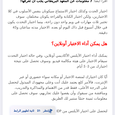
اقرأ أيضًا:
7 معلومات عن المعهد البريطاني يجب أن تعرفها!
اختبار الحدث وكذلك اختبار الاستماع سيكونان بنفس الأسلوب في كلا
الاختبارين، ولكن اختبار الكتابة والقراءة يكونان مختلفان. سوف
تختبر ثلاث مهارات في ويم واحد دون راحة، بينما اختبار التحدث يكون
في خلال أسبوع قبل ذاك اليوم أو بعده. الاختبار مدته ساعتان و45
دقيقة.
هل يمكن أداء الاختبار أونلاين؟
يمكنك أداء اختبار الآيلتس الأكاديمي أونلاين، وفي حالة اختبار التحدث
سيقام الاختبار على هيئة مكالمة فيديو. وسوف تحصل على نتيجة
اختبارك من 3- 5 أيام.
أيًا كان اختيارك لمنصة الاختبار أو مكانه سواء حضوري أو عبر
الإنترنت، فالأمر كلع يعتمد عليك أنت وعلى مجهودك المبذول لتحصل
على الدرجة الأعلى، فقط قدر من الاهتمام والمذاكرة والتدريب،
ومناقشة من سبقوك وأن يقصوا عليك تجاربهم، سوف تحصل على
معلومات ثمينة حتمًأ ستنير لك الطريق.
⏳
20
لتحصل على اختبار الآيلتس من IDP
انتظر
ثانية لظهور الرابط