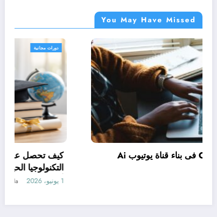
You May Have Missed
دورات مجانية
كيف تستخدم Claude فى بناء قناة يوتيوب Ai
وتحقيق الربح منها
1 يونيو، 2026
manal