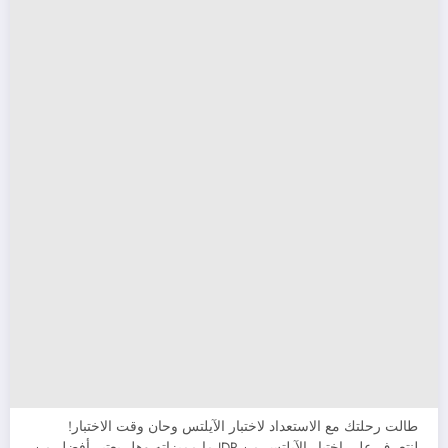
طالت رحلتك مع الاستعداد لاختبار الآيلتس وحان وقت الاختبار!
لنتعرف على اختبار الآيلتس من IDP ما مميزاته وهل يعتبر أفضل من