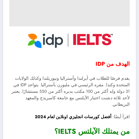
الهدف من IDP
يقدم فرصًا للطلاب في أيرلندا وأستراليا ونيوزيلندا وكذلك الولايات
المتحدة وكندا. مقره الرئيسي في ملبورن بأستراليا. يتواجد IDP في
31 دولة وله أكثر من 100 مكتب يديره أكثر من 550 مستشارًا. يعتبر
لأحد ثلاثة دشنت اختبار الآيلتس مع جامعة كامبريدج والمعهد
البريطاني.
اقرأ أيضًا:
أفضل كورسات انجليزي اونلاين لعام 2024
من يمتلك الآيلتس IELTS؟