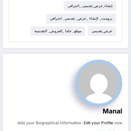
إنشاء_عرض_تقديمى _احترافى
برومبت_ لإنشاء _عرض_ تقديمي_ احترافي
عرض_تقديمي
موقع_ جاما _للعروض_ التقديمية
Manal
Add your Biographical Information.
Edit your Profile
now.