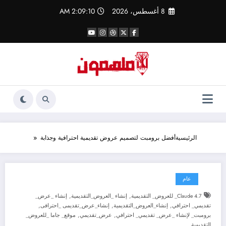
لتجاوز
8 أغسطس، 2026
2:09:11 AM
لى
لمحتوى
الرئيسية
أفضل برومبت لتصميم عروض تقديمية احترافية وجذابة
عام
,
,
Claude 4.7_ للعروض_ التقديمية
إنشاء _العروض_التقديمية
إنشاء _عرض_
,
,
,
تقديمي_ احترافي
إنشاء_العروض_التقديمية
إنشاء_عرض_تقديمى _احترافى
,
,
برومبت_ لإنشاء _عرض_ تقديمي_ احترافي
عرض_تقديمي
موقع_ جاما _للعروض_
التقديمية