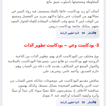
المغلوطة وتصحيحها بأسلوب شيق ماتع.
أضاف أبو زيد بودكاست خاصًا بالقناة يستضيف فيه رواد التميز في
مجالاتهم من الشباب حتى يدلوا بدلائهم بمزيد من التفصيل ومتسع
من الوقت لمن لا يتسع وقت الحلقات المعتادة للقناة للحوار المفيد
معهم. يمكنك متابعة بودكاست دروس
19
⏳
انتظر
ثانية لظهور الرابط
3- بودكاست وعي – بودكاست تطوير الذات
نوع مختلف من البودكاست الذي يهتم بتطوير الذات من الناحية
الروحية فهو بودكاست ذو طابع ديني، يتسم هذا البودكاست بالسلاسة
والحوار الممتع غير المتكلف، يقدمه ثلاث دعاة من الشباب وهم:
حازم الصديق، وأحمد عامر، وشريف علي.
يتناقش مقدمو البودكاست في موضوعات شائكة تخص الشباب من
حيث الدين والمفاهيم الصحيحة بشكل مبسط، وكذلك يهتمون
بمناقشة الأخلاق، إذ يستعرضون خلقًا معينًا سواء كان جيدًا أو سيئًا
وأثره وكيفية اكتسابه أو البعد عنه. لا يفوتك
19
⏳
انتظر
ثانية لظهور الرابط