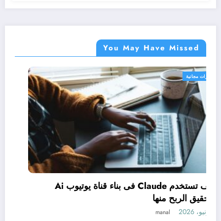
You May Have Missed
دورات مجانية
دراسة إدارة الأعمال بنظام (Micro-credentials):
وتحقيق الربح منها
1 يونيو، 2026
manal