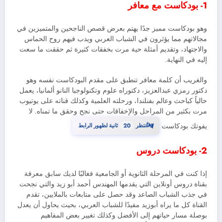
1- بودكاست مع معافر
وهو بودكاست مميز جدًا يهتم بعرض قصص الناجحين والمتميزين في
مجالاتهم مما يؤثرون في الشباب العربي ويدب فيهم روح الحماس
والاجتهاد، وتقديم أمثلة حية مرت بخفقات كثيرة ثم حققت ما سعت
إليه في النهاية.
والغريب أن كلمة معافر تنطبق على مقدم البودكاست نفسه وهو
دكتور رمزي عبدالعزيز، دكتوراه علوم وتكنولوجيا النانو ألمانيا، يعمل
حالياً كباحث وعالم بفنلندا، ورحلته العلمية وكذلك قناته على يوتيوب
مرت بكثير من المراحل والإخفاقات حتى نجح وحقق ما تمناه. لا
19
⏳
يفوتك بودكاست
انتظر
ثانية لظهور الرابط
2- بودكاست دروس
إذا كنت في المرحلة الثانوية أو الجامعية فغالبًا لديك سابق معرفة
بقناة دروس أونلاين التي يقدمها المهندس أحمد أبو زيد والتي نجحت
في جذب الشباب الصاعد وقد حصل على متابعات بالملايين، تقدم
القناة كل ما يراه أبوزيد مفيدًا للشباب العربي، بحيث يحاول أن يعدل
بوصلة مسار حياتهم إلى الأفضل وكذلك تغيير بعض المفاهيم