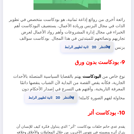
رائعة أخرى من روائع إذاعة ثمانية، هو بودكاست متخصص في تطوير
الذات في مجال البزنس وريادة الأعمال، يستضيف البودكاست أهم
الخبراء في مجال إدارة المشروعات وأهم رواد الأعمال لعرض
تجاربهم ونصائحهم للمبتدئين في هذا المجال. بودكاست سوالف
19
⏳
بزنس
انتظر
ثانية لظهور الرابط
9- بودكاست بدون ورق
نوع خاص من
البودكاست
يهتم بالقضايا السياسية المتصلة بالأحداث
الجارية، فكأنه يقص القصة من البداية لأن الشباب ينقصها دائمًا
المعرفة التاريخبة، وآفتهم هي التسرع في إصدار الأحكام دون
19
⏳
محاولة لفهم الصورة كاملة!
انتظر
ثانية لظهور الرابط
10- بودكاست أثر
يقدم عدي حاتم حلقات بودكاست “أثر” الذي يتناول فكرة كيف للإنسان أن
يترك أثره وبصمته في نفوس الآخرين، من خلال المعاملات والأخلاق وخلافه