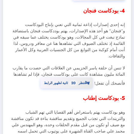
4- بودكاست فنجان
إنه إحدى إصدارات إذاعة ثمانية التي تعني بإنتاج البودكاست
و”فنجان” هو أحد هذه الإصدارات، يهتم بوددكاست فنجان باستضافة
نماذج نبغت في كل المجالات، وهو بودكاست يختلف عما سبقه في
القائمة إذ تختلف الضيوف التي نشاهدها هنا عن معافر ودروس، لذا
أنت أمام كوكبة من النوابغ من كل الجنسيات العربية وكل الأعمار
والثقافات.
لا تنس أن حلقة ياسر الحزيمي عن العلاقات التي حصدت ما يقارب
المائة مليون مشاهدة كانت على بودكاست فنجان، فإذا لم تشاهدها
19
⏳
فأنصحك أن تفعل!
انتظر
ثانية لظهور الرابط
5- بودكاست إطناب
وهو بودكاست يهتم باستعراض أهم القضايا التي تهم الشباب
والتريندات التي تجذب الجميع وتقديم مناقشة بناءة قد تكون مناقشة
مع ضيف أو تكون من قبل مقدم الحلقات وحده، وهو المهندس علي
محمد علي صاحب القناة الشهيرة على يوتيوب التي تحمل اسمه