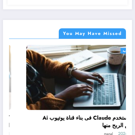
You May Have Missed
دورات مجانية
كيف تستخدم Claude فى بناء قناة يوتيوب Ai
وتحقيق الربح منها
1 يونيو، 2026
manal