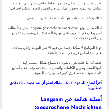
وذلك لأن سماعك بشكل مستمر للحلقات التى تنشر على المنصة
تمكنك من تنمية وتطوير مهاراتك فى الفهم والنطق بشكل احترافى؛
لذلك يمكنك الاستفاده منها كأداة فعالة للتدريب اليومى.
لذلك يعتبر موقع Langsam gesprochene Nachrichten خيار جداً مثالى
لمن يرغب فى التدريب على مهارة الاستماع بطريقة بسيطة تجمع
بين المعرفة والمتعة.
فهذا البرنامج لا يمكنك فقط من فهم الاخبتر اليومية ولكن يساعدك
على بناء أساس قوي في اللغة الألمانية.
فقط كل ما عليك هو أن تقوم بالاستماع بشكل مستمر لهذا
البودكاست وتدوين الكلمات والتعبيرات الجديدة، وفى خلال أسابيع
قليلة سوف تلاحظ فرق كبير فى مهاراتك اللغوية.
أقرأ ايضا /أداة Duolingo – دليلك لتعلم أي لغة جديدة بـ 10 دقائق
فقط يومياً.
أسئلة شائعة عن Langsam
gesprochene Nachrichten: