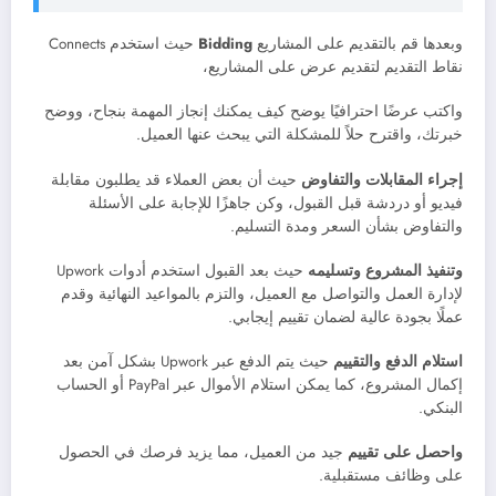
وبعدها قم بالتقديم على المشاريع
Bidding
حيث استخدم Connects
نقاط التقديم لتقديم عرض على المشاريع،
واكتب عرضًا احترافيًا يوضح كيف يمكنك إنجاز المهمة بنجاح، ووضح
خبرتك، واقترح حلاً للمشكلة التي يبحث عنها العميل.
إجراء المقابلات والتفاوض
حيث أن بعض العملاء قد يطلبون مقابلة
فيديو أو دردشة قبل القبول، وكن جاهزًا للإجابة على الأسئلة
والتفاوض بشأن السعر ومدة التسليم.
وتنفيذ المشروع وتسليمه
حيث بعد القبول استخدم أدوات Upwork
لإدارة العمل والتواصل مع العميل، والتزم بالمواعيد النهائية وقدم
عملًا بجودة عالية لضمان تقييم إيجابي.
استلام الدفع والتقييم
حيث يتم الدفع عبر Upwork بشكل آمن بعد
إكمال المشروع، كما يمكن استلام الأموال عبر PayPal أو الحساب
البنكي.
واحصل على تقييم
جيد من العميل، مما يزيد فرصك في الحصول
على وظائف مستقبلية.