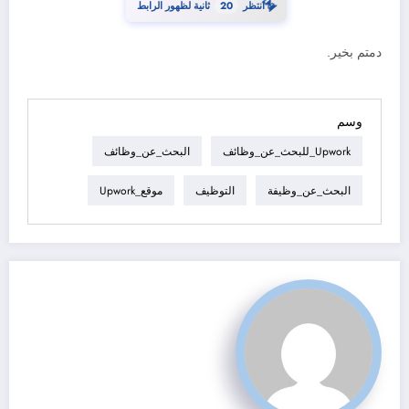
⏳
انتظر
19
ثانية لظهور الرابط
دمتم بخير.
وسم
Upwork_للبحث_عن_وظائف
البحث_عن_وظائف
البحث_عن_وظيفة
التوظيف
موقع_Upwork