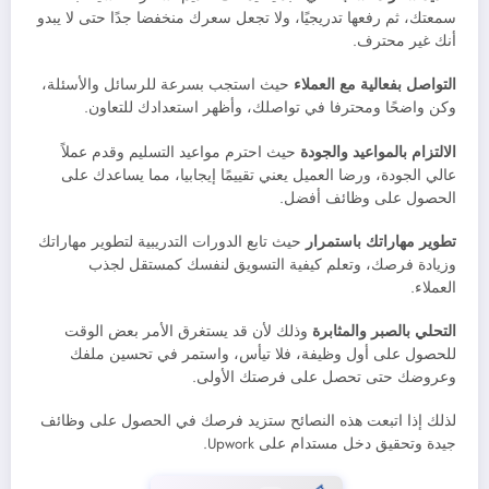
سمعتك، ثم رفعها تدريجيًا، ولا تجعل سعرك منخفضا جدًا حتى لا يبدو
أنك غير محترف.
التواصل بفعالية مع العملاء
حيث استجب بسرعة للرسائل والأسئلة،
وكن واضحًا ومحترفا في تواصلك، وأظهر استعدادك للتعاون.
الالتزام بالمواعيد والجودة
حيث احترم مواعيد التسليم وقدم عملاً
عالي الجودة، ورضا العميل يعني تقييمًا إيجابيا، مما يساعدك على
الحصول على وظائف أفضل.
تطوير مهاراتك باستمرار
حيث تابع الدورات التدريبية لتطوير مهاراتك
وزيادة فرصك، وتعلم كيفية التسويق لنفسك كمستقل لجذب
العملاء.
التحلي بالصبر والمثابرة
وذلك لأن قد يستغرق الأمر بعض الوقت
للحصول على أول وظيفة، فلا تيأس، واستمر في تحسين ملفك
وعروضك حتى تحصل على فرصتك الأولى.
لذلك إذا اتبعت هذه النصائح ستزيد فرصك في الحصول على وظائف
جيدة وتحقيق دخل مستدام على Upwork.