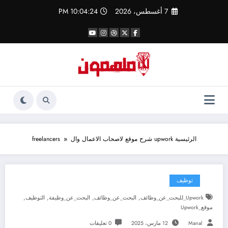
لتجاوز
7 أغسطس، 2026
10:04:25 PM
لى
لمحتوى
الرئيسية
upwork شرح موقع لاصحاب الاعمال والfreelancers
توظيف
,
,
,
,
Upwork_للبحث_عن_وظائف
البحث_عن_وظائف
البحث_عن_وظيفة
التوظيف
موقع_Upwork
Manal
12 مارس، 2025
0 تعليقات