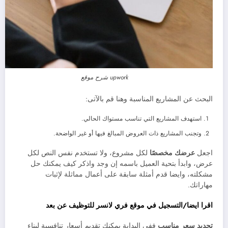
upwork شرح موقع
البحث عن المشاريع المناسبة وهنا قم بالآتى:
استهدف المشاريع التي تناسب مستواك الحالي.
وتجنب المشاريع ذات العروض المبالغ فيها أو غير الواضحة.
اجعل
عرضك مخصصًا
لكل مشروع، ولا تستخدم نفس النص لكل
عرض، وابدأ بتحية العميل باسمه إن وجد واذكر كيف يمكنك حل
مشكلته، وايضا قدم أمثلة سابقة على أعمال مماثلة لإثبات
مهاراتك.
اقرا ايضا/التسجيل في موقع فري لانسر للتوظيف عن بعد
تحديد سعر مناسب
ففي البداية يمكنك تقديم أسعار تنافسية لبناء