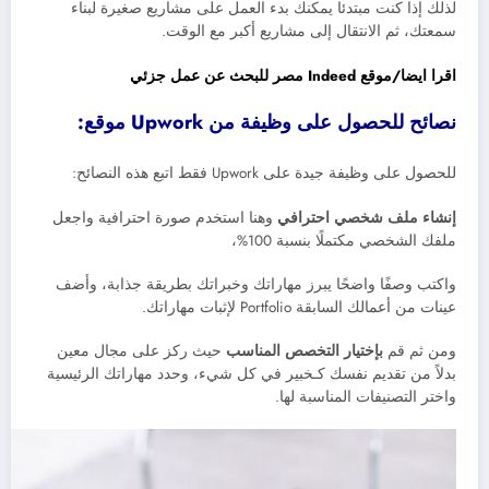
لذلك إذا كنت مبتدئا يمكنك بدء العمل على مشاريع صغيرة لبناء
سمعتك، ثم الانتقال إلى مشاريع أكبر مع الوقت.
اقرا ايضا/موقع Indeed مصر للبحث عن عمل جزئي
نصائح للحصول على وظيفة من Upwork موقع:
للحصول على وظيفة جيدة على Upwork فقط اتبع هذه النصائح:
إنشاء ملف شخصي احترافي
وهنا استخدم صورة احترافية واجعل
ملفك الشخصي مكتملًا بنسبة 100%،
واكتب وصفًا واضحًا يبرز مهاراتك وخبراتك بطريقة جذابة، وأضف
عينات من أعمالك السابقة Portfolio لإثبات مهاراتك.
ومن ثم قم
بإختيار التخصص المناسب
حيث ركز على مجال معين
بدلاً من تقديم نفسك كـخبير في كل شيء، وحدد مهاراتك الرئيسية
واختر التصنيفات المناسبة لها.