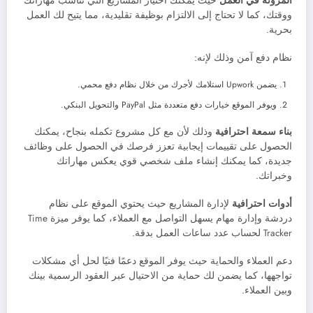
المرونة في العمل
حيث يمكنك اختيار المشاريع التي تناسب مهاراتك
ووقتك، كما لا تحتاج إلى الالتزام بوظيفة تقليدية، مما يتيح لك العمل
بحرية.
نظام دفع آمن وذلك لإنه:
يضمن Upwork استلامك لأجرك من خلال نظام دفع محمي.
ويوفر الموقع خيارات دفع متعددة مثل PayPal والتحويل البنكي.
بناء سمعة احترافية
وذلك لأن مع كل مشروع تكمله بنجاح، يمكنك
الحصول على تقييمات إيجابية تعزز فرصك في الحصول على وظائف
جديدة، كما يمكنك إنشاء ملف شخصي قوي يعكس مهاراتك
وخبراتك.
أدوات احترافية
لإدارة المشاريع حيث يحتوي الموقع على نظام
دردشة وإدارة مهام يسهل التواصل مع العملاء، كما يوفر ميزة Time
Tracker لحساب عدد ساعات العمل بدقة.
دعم العملاء والحماية حيث يوفر الموقع دعمًا فنيًا لحل أي مشكلات
تواجهها، كما يضمن لك حماية من الاحتيال عبر العقود الرسمية بينك
وبين العملاء.