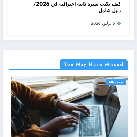
كيف تكتب سيرة ذاتية احترافية في 2026/
دليل شامل
5 يوليو، 2026
You May Have Missed
رات مجانية
دورا