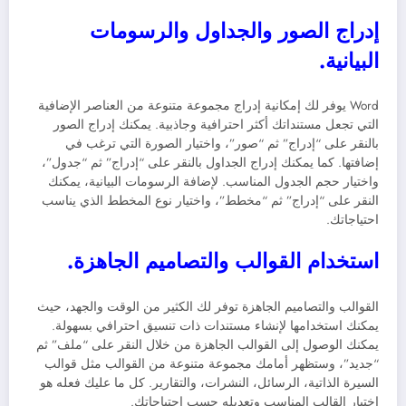
إدراج الصور والجداول والرسومات
البيانية.
Word يوفر لك إمكانية إدراج مجموعة متنوعة من العناصر الإضافية
التي تجعل مستنداتك أكثر احترافية وجاذبية. يمكنك إدراج الصور
بالنقر على “إدراج” ثم “صور”، واختيار الصورة التي ترغب في
إضافتها. كما يمكنك إدراج الجداول بالنقر على “إدراج” ثم “جدول”،
واختيار حجم الجدول المناسب. لإضافة الرسومات البيانية، يمكنك
النقر على “إدراج” ثم “مخطط”، واختيار نوع المخطط الذي يناسب
احتياجاتك.
استخدام القوالب والتصاميم الجاهزة.
القوالب والتصاميم الجاهزة توفر لك الكثير من الوقت والجهد، حيث
يمكنك استخدامها لإنشاء مستندات ذات تنسيق احترافي بسهولة.
يمكنك الوصول إلى القوالب الجاهزة من خلال النقر على “ملف” ثم
“جديد”، وستظهر أمامك مجموعة متنوعة من القوالب مثل قوالب
السيرة الذاتية، الرسائل، النشرات، والتقارير. كل ما عليك فعله هو
اختيار القالب المناسب وتعديله حسب احتياجاتك.