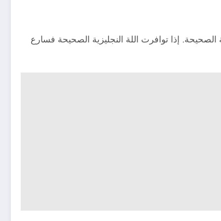
ة الصحيحة. إذا توافرت اللة النجليزية الصحيحة فسارع