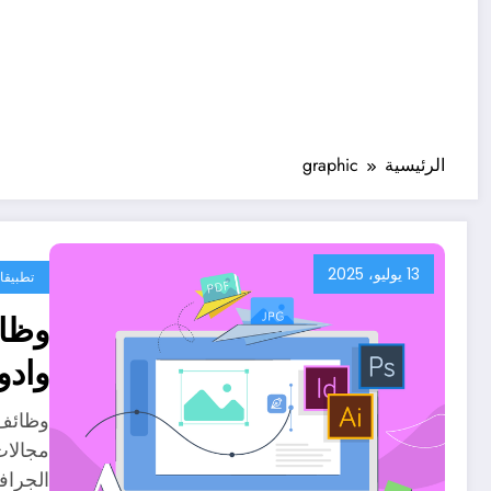
الرئيسية
graphic
13 يوليو، 2025
تطبيقا
وظائ
وادو
وظائف 
مجالات
الجرا