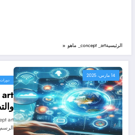
الرئيسية
concept _art_ ماهو
14 مارس، 2025
دورات 
والت
الرسم 