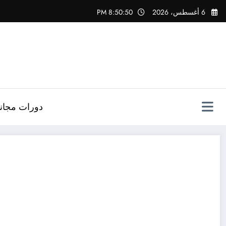
لتجاوز
6 أغسطس، 2026
8:50:50 PM
لى
لمحتوى
دورات مجاني