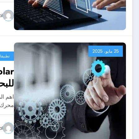
al
25 مايو، 2025
تطبيقا
للبح
محرك ب
al