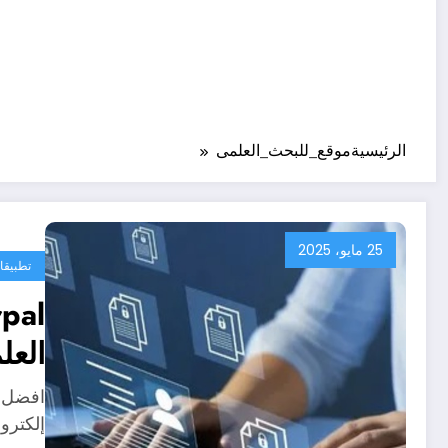
الرئيسية
موقع_للبحث_العلمى
25 مايو، 2025
تطبيقا
العل
إلكترو