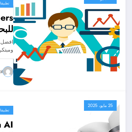
تطبيقا
للب
ومبتكر
al
25 مايو، 2025
تطبيقا