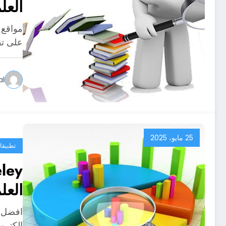
العل
على تق
al
25 مايو، 2025
تطبيقا
العل
إلكترون